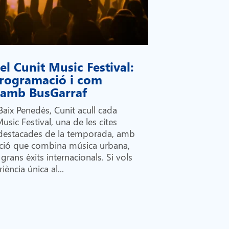
l Cunit Music Festival:
 programació i com
i amb BusGarraf
Baix Penedès, Cunit acull cada
Music Festival, una de les cites
destacades de la temporada, amb
ió que combina música urbana,
grans èxits internacionals. Si vols
iència única al...