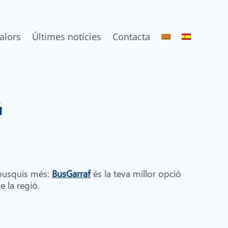
alors
Últimes notícies
Contacta
ú
o busquis més:
BusGarraf
és la teva millor opció
e la regió.