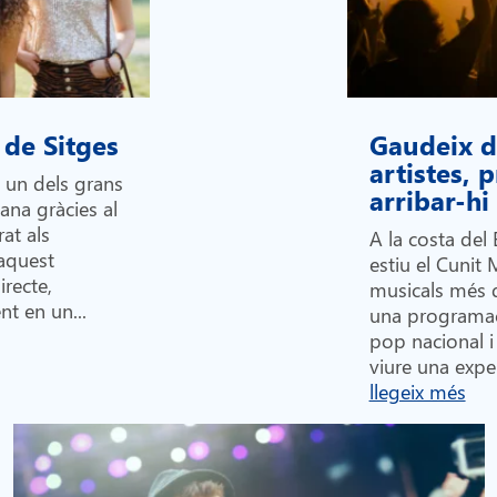
 de Sitges
Gaudeix de
artistes,
n un dels grans
arribar-h
lana gràcies al
at als
A la costa del 
 aquest
estiu el Cunit 
recte,
musicals més 
nt en un...
una programac
pop nacional i 
viure una exper
llegeix més