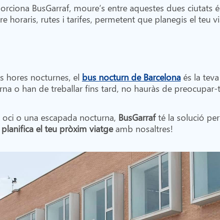
rciona BusGarraf, moure’s entre aquestes dues ciutats é
e horaris, rutes i tarifes, permetent que planegis el teu 
les hores nocturnes, el
bus nocturn de Barcelona
és la teva
na o han de treballar fins tard, no hauràs de preocupar-t
is, oci o una escapada nocturna,
BusGarraf
té la solució per
i
planifica el teu pròxim viatge
amb nosaltres!