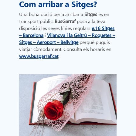
Com arribar a Sitges?
Una bona opció per a arribar a
Sitges
és en
transport públic.
BusGarraf
posa a la teva
disposició les seves línies regulars
e.16 Sitges
– Barcelona
i
Vilanova i la Geltrú – Roquetes –
Sitges – Aeroport – Bellvitge
perquè puguis
viatjar còmodament. Consulta els horaris en
www.busgarraf.cat
.