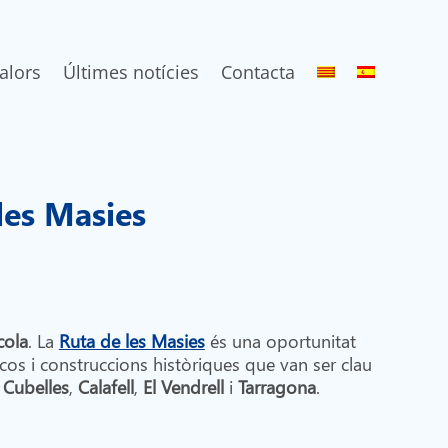
alors
Últimes notícies
Contacta
les Masies
cola
. La
Ruta de les Masies
és una oportunitat
s i construccions històriques que van ser clau
,
Cubelles
,
Calafell
,
El Vendrell
i
Tarragona
.