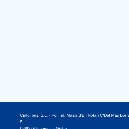
Cintoi bus, S.L. · Pol.Ind. Masia d’En Notari C/Del Mas Bor
5
08800 Vilanova i la Geltrú