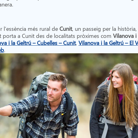
anera.
r l’essència més rural de
Cunit
, un passeig per la història,
t porta a Cunit des de localitats pròximes com
Vilanova i 
va i la Geltrú – Cubelles – Cunit
,
Vilanova i la Geltrú – El 
eb
.