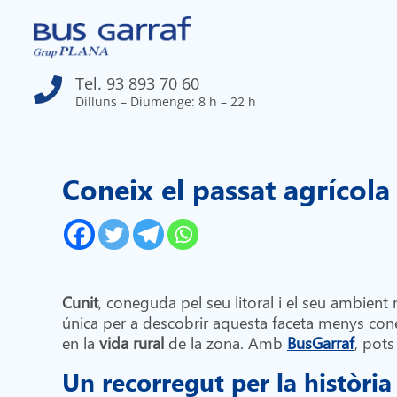
Tel. 93 893 70 60

Dilluns – Diumenge: 8 h – 22 h
Coneix el passat agrícola
Cunit
, coneguda pel seu litoral i el seu ambien
única per a descobrir aquesta faceta menys co
en la
vida rural
de la zona. Amb
BusGarraf
, pots
Un recorregut per la història 