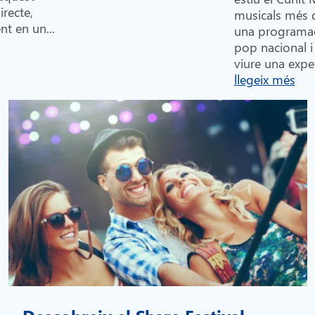
recte,
musicals més 
nt en un...
una programac
pop nacional i 
viure una exper
llegeix més