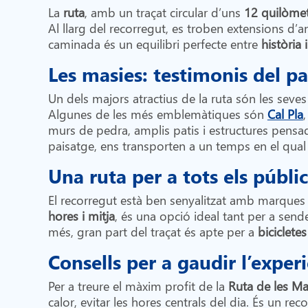
La
ruta
, amb un traçat circular d’uns
12 quilòme
Al llarg del recorregut, es troben extensions d’
caminada és un equilibri perfecte entre
història 
Les masies: testimonis del pa
Un dels majors atractius de la ruta són les seve
Algunes de les més emblemàtiques són
Cal Pla
murs de pedra, amplis patis i estructures pensad
paisatge, ens transporten a un temps en el qual l
Una ruta per a tots els públic
El recorregut està ben senyalitzat amb marques
hores i mitja
, és una opció ideal tant per a sen
més, gran part del traçat és apte per a
biciclet
Consells per a gaudir l’exper
Per a treure el màxim profit de la
Ruta de les Ma
calor, evitar les hores centrals del dia. És un re