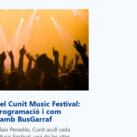
l Cunit Music Festival:
 programació i com
i amb BusGarraf
Baix Penedès, Cunit acull cada
Music Festival, una de les cites