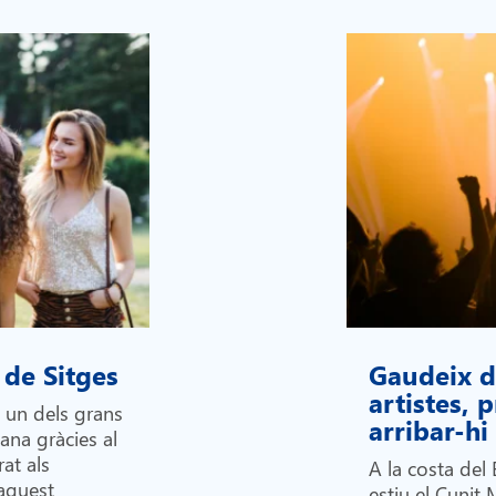
 de Sitges
Gaudeix de
artistes,
n un dels grans
arribar-h
lana gràcies al
at als
A la costa del 
 aquest
estiu el Cunit 