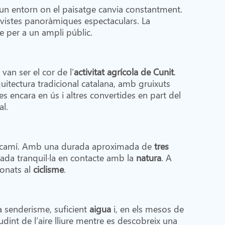
 un entorn on el paisatge canvia constantment.
n vistes panoràmiques espectaculars. La
e per a un ampli públic.
an ser el cor de l’
activitat agrícola de Cunit
.
quitectura tradicional catalana, amb gruixuts
s encara en ús i altres convertides en part del
al.
g del camí. Amb una durada aproximada de
tres
ada tranquil·la en contacte amb la
natura
. A
cionats al
ciclisme
.
 senderisme, suficient
aigua
i, en els mesos de
udint de l’aire lliure mentre es descobreix una