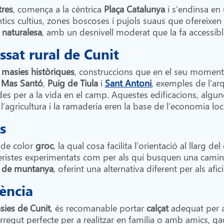
tres
, comença a la cèntrica
Plaça Catalunya
i s’endinsa en
antics cultius, zones boscoses i pujols suaus que ofereixe
i naturalesa
, amb un desnivell moderat que la fa accessibl
ssat rural de Cunit
s
masies històriques
, construccions que en el seu moment v
,
Mas Santó
,
Puig de Tiula
i
Sant Antoni
, exemples de l’ar
es per a la vida en el camp. Aquestes edificacions, algune
’agricultura i la ramaderia eren la base de l’economia loc
s
 de color
groc
, la qual cosa facilita l’orientació al llar
deristes experimentats com per als qui busquen una camin
es de muntanya
, oferint una alternativa diferent per als afi
iència
sies de Cunit
, és recomanable portar
calçat
adequat per a
corregut perfecte per a realitzar en família o amb amics, ga