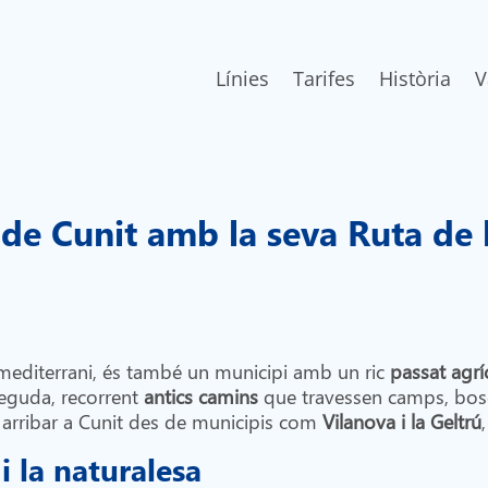
Línies
Tarifes
Història
V
 de Cunit amb la seva Ruta de 
t mediterrani, és també un municipi amb un ric
passat agrí
neguda, recorrent
antics camins
que travessen camps, bosco
 arribar a Cunit des de municipis com
Vilanova i la Geltrú
i la naturalesa