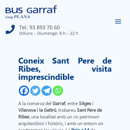
Tel. 93 893 70 60

Dilluns – Diumenge: 8 h – 22 h
Coneix Sant Pere de
Ribes, visita
imprescindible
A la comarca del
Garraf
, entre
Sitges
i
Vilanova i la Geltrú
, trobareu
Sant Pere de
Ribes
, una localitat amb un ric patrimoni
arquitectònic i històric, i amb un entorn on
predominen les vinyes. La
línia e.14
de