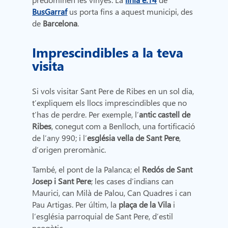
BusGarraf
us porta fins a aquest municipi, des
de
Barcelona
.
Imprescindibles a la teva
visita
Si vols visitar Sant Pere de Ribes en un sol dia,
t’expliquem els llocs imprescindibles que no
t’has de perdre. Per exemple, l’
antic castell de
Ribes
, conegut com a Benlloch, una fortificació
de l’any 990; i l’
església vella de Sant Pere
,
d’origen preromànic.
També, el pont de la Palanca; el
Redós de Sant
Josep i Sant Pere
; les cases d’indians can
Maurici, can Milà de Palou, Can Quadres i can
Pau Artigas. Per últim, la
plaça de la Vila
i
l’església parroquial de Sant Pere, d’estil
neogòtic.