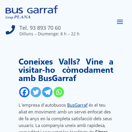
Tel. 93 893 70 60

Dilluns – Diumenge: 8 h – 22 h
Coneixes Valls? Vine a
visitar-ho còmodament
amb BusGarraf
L’empresa d’autobusos
BusGarraf
és el teu
aliat en moviment: amb un servei enfocat des
de fa anys en la completa satisfacció dels seus
usuaris. La companyia uneix amb rapidesa,
comoditat i seguretat les localitats de
Sitges,