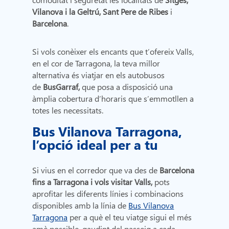
Vilanova i la Geltrú, Sant Pere de Ribes
i
Barcelona
.
Si vols conèixer els encants que t’ofereix Valls,
en el cor de Tarragona, la teva millor
alternativa és viatjar en els autobusos
de
BusGarraf,
que posa a disposició una
àmplia cobertura d’horaris que s’emmotllen a
totes les necessitats.
Bus Vilanova Tarragona,
l’opció ideal per a tu
Si vius en el corredor que va des de
Barcelona
fins a Tarragona i vols visitar Valls,
pots
aprofitar les diferents línies i combinacions
disponibles amb la línia de
Bus Vilanova
Tarragona
per a què el teu viatge sigui el més
amè possible, gaudint del passeig a cada