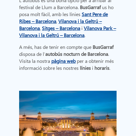
L’autobús és una bona opció per a arribar al
festival de Llum a Barcelona.
BusGarraf
us ho
posa molt fàcil, amb les línies
Sant Pere de
Ribes – Barcelona
,
Vilanova i la Geltrú –
Barcelona
,
Sitges – Barcelona
i
Vilanova Park –
Vilanova i la Geltrú – Barcelona
.
A més, has de tenir en compte que
BusGarraf
disposa de l’
autobús nocturn de Barcelona
.
Visita la nostra
pàgina web
per a obtenir més
informació sobre les nostres
línies
i
horaris
.