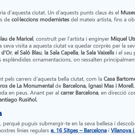
òria d’aquesta ciutat. Un d’aquests punts claus és el
Museu
es de
col·leccions modernistes
del mateix artista, fins a o
lau de Maricel
, construït per l’artista i enginyer
Miquel Utr
a seva visita a aquesta ciutat va quedar corprès per la sev
ó d’Or
,
el Saló Blau
,
la Sala Capella
,
la Sala Vaixells
i el seu
s esplèndides ornamentacions, on ressalten principalment 
t pels carrers d’aquesta bella ciutat, com la
Casa Bartome
oros de La Monumental
de
Barcelona, Ignasi Mas i Morell.
ueda en peus. Anant per al
carrer Barcelona
, en direcció co
antiago Rusiñol.
a
 perquè puguis submergir-te en la seva bellesa i descobrir
nostres línies regulars
e. 16 Sitges – Barcelona
i
Vilanova i