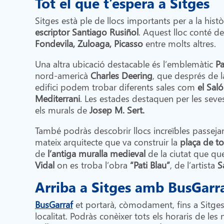
Tot el que t’espera a Sitges
Sitges està ple de llocs importants per a la hist
escriptor Santiago Rusiñol
. Aquest lloc conté d
Fondevila, Zuloaga, Picasso
entre molts altres.
Una altra ubicació destacable és l’emblemàtic
Pa
nord-americà
Charles Deering
, que després de l
edifici podem trobar diferents sales com
el Sal
Mediterrani
. Les estades destaquen per les seve
els murals de
Josep M. Sert.
També podràs descobrir llocs increïbles passejan
mateix arquitecte que va construir la
plaça de t
de
l’antiga muralla medieval
de la ciutat que q
Vidal
on es troba l’obra
“Pati Blau”
, de l’artista
S
Arriba a Sitges amb BusGarr
BusGarraf
et portarà, còmodament, fins a Sitges,
localitat. Podràs conèixer tots els horaris de les 