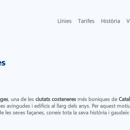
Línies
Tarifes
Història
V
es
tges
, una de les
ciutats costaneres
més boniques de
Cata
s avingudes i edificis al llarg dels anys. Per aquest motiu
e les seves façanes, coneix tota la seva història i gaudeix 