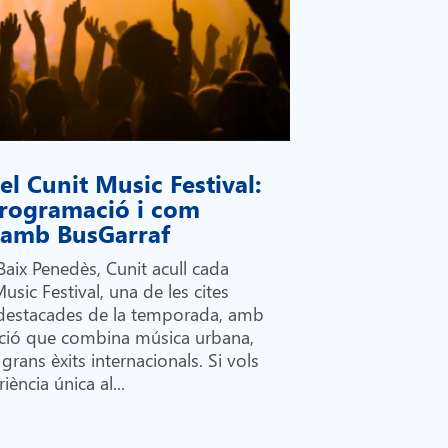
l Cunit Music Festival:
 programació i com
i amb BusGarraf
Baix Penedès, Cunit acull cada
Music Festival, una de les cites
destacades de la temporada, amb
ió que combina música urbana,
grans èxits internacionals. Si vols
iència única al...