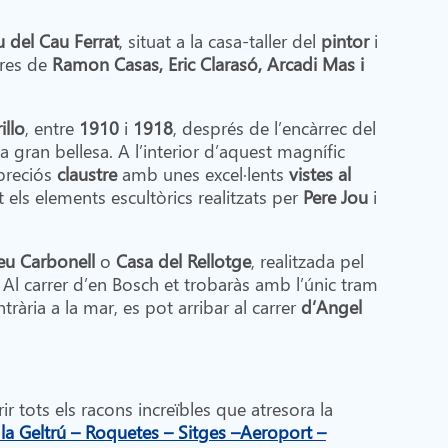
 del Cau Ferrat
, situat a la casa-taller del
pintor
i
bres de
Ramon Casas, Eric Clarasó, Arcadi Mas i
illo
, entre
1910
i
1918
, després de l’encàrrec del
a gran bellesa. A l’interior d’aquest magnífic
 preciós
claustre
amb unes excel·lents
vistes al
els elements escultòrics realitzats per
Pere Jou
i
u Carbonell
o
Casa del Rellotge
, realitzada pel
Al carrer d’en Bosch et trobaràs amb l’únic tram
ntrària a la mar, es pot arribar al carrer
d’Angel
 tots els racons increïbles que atresora la
 la Geltrú – Roquetes – Sitges –Aeroport –