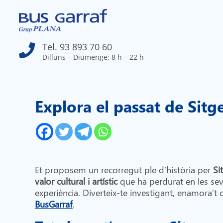
Tel. 93 893 70 60

Dilluns – Diumenge: 8 h – 22 h
Explora el passat de Sitg
Et proposem un recorregut ple d’història per
Si
valor cultural i artístic
que ha perdurat en les seve
experiència. Diverteix-te investigant, enamora’t d
BusGarraf
.