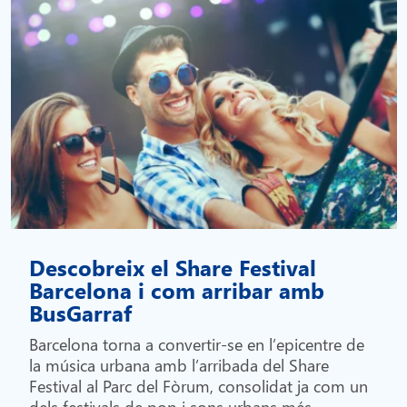
Descobreix el Share Festival
Barcelona i com arribar amb
BusGarraf
Barcelona torna a convertir-se en l’epicentre de
la música urbana amb l’arribada del Share
Festival al Parc del Fòrum, consolidat ja com un
dels festivals de pop i sons urbans més