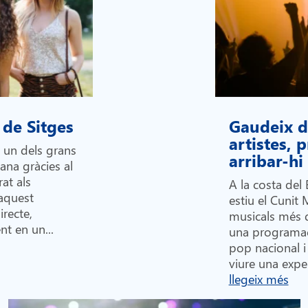
 de Sitges
Gaudeix de
artistes,
n un dels grans
arribar-h
lana gràcies al
at als
A la costa del 
 aquest
estiu el Cunit 
recte,
musicals més 
nt en un...
una programac
pop nacional i 
viure una exper
llegeix més