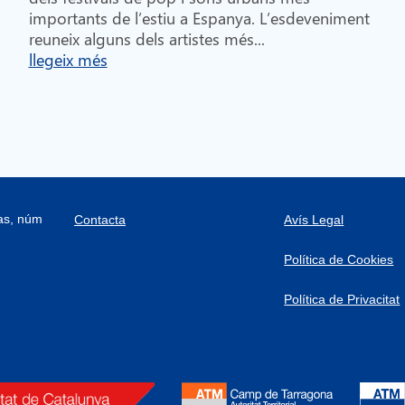
importants de l’estiu a Espanya. L’esdeveniment
reuneix alguns dels artistes més...
llegeix més
ras, núm
Contacta
Avís Legal
Política de Cookies
Política de Privacitat