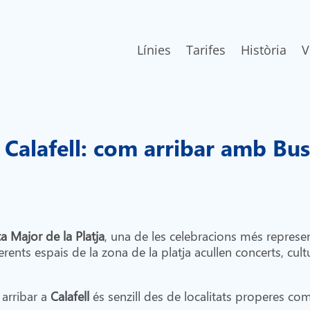
Línies
Tarifes
Història
V
a Calafell: com arribar amb Bu
a Major de la Platja
, una de les celebracions més represe
erents espais de la zona de la platja acullen concerts, cult
, arribar a
Calafell
és senzill des de localitats properes co