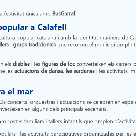
a festivitat única amb
BusGarraf
.
popular a Calafell
ultura popular catalana i amb la identitat marinera de Calaf
llers
i
grups tradicionals
que recorren el municipi omplint 
on els
diables
i les
figures de foc
converteixen els carrers 
me les
actuacions de dansa
,
les sardanes
i les activitats 
ra el mar
 Els concerts, orquestres i actuacions se celebren en espa
nverteixen en alguns dels principals escenaris.
opostes familiars i tallers infantils que omplen d’activita
lars i les activitats participatives organitzades per les en