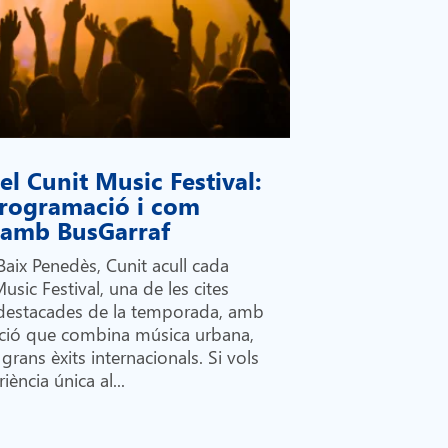
l Cunit Music Festival:
 programació i com
i amb BusGarraf
Baix Penedès, Cunit acull cada
Music Festival, una de les cites
destacades de la temporada, amb
ió que combina música urbana,
grans èxits internacionals. Si vols
iència única al...