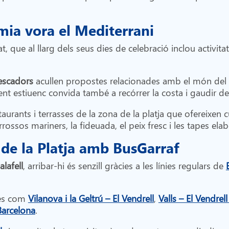
mia vora el Mediterrani
t, que al llarg dels seus dies de celebració inclou activitat
escadors
acullen propostes relacionades amb el món del 
ent estiuenc convida també a recórrer la costa i gaudir del
urants i terrasses de la zona de la platja que ofereixen 
rossos mariners, la fideuada, el peix fresc i les tapes e
 de la Platja amb BusGarraf
alafell
, arribar-hi és senzill gràcies a les línies regulars de
tes com
Vilanova i la Geltrú – El Vendrell
,
Valls – El Vendrell
 Barcelona
.