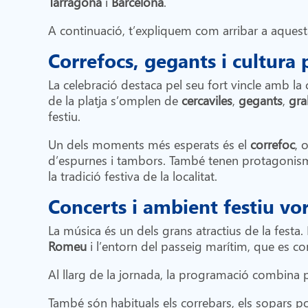
Tarragona
i
Barcelona
.
A continuació, t’expliquem com arribar a aquest
Correfocs, gegants i cultura 
La celebració destaca pel seu fort vincle amb la c
de la platja s’omplen de
cercaviles
,
gegants
,
gra
festiu.
Un dels moments més esperats és el
correfoc
, 
d’espurnes i tambors. També tenen protagonis
la tradició festiva de la localitat.
Concerts i ambient festiu vo
La música és un dels grans atractius de la festa.
Romeu
i l’entorn del passeig marítim, que es co
Al llarg de la jornada, la programació combina pr
També són habituals els correbars, els sopars popu