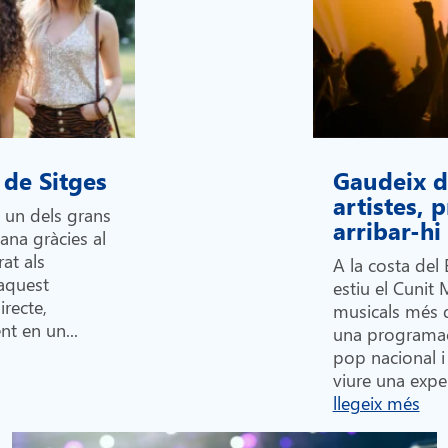
 de Sitges
Gaudeix de
artistes,
n un dels grans
arribar-h
lana gràcies al
at als
A la costa del 
 aquest
estiu el Cunit 
recte,
musicals més 
nt en un...
una programac
pop nacional i 
viure una exper
llegeix més