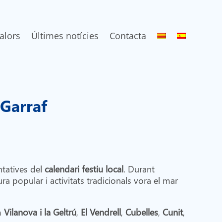
alors
Últimes notícies
Contacta
sGarraf
ntatives del
calendari festiu local
. Durant
ura popular i activitats tradicionals vora el mar
m
Vilanova i la Geltrú
,
El Vendrell
,
Cubelles
,
Cunit
,