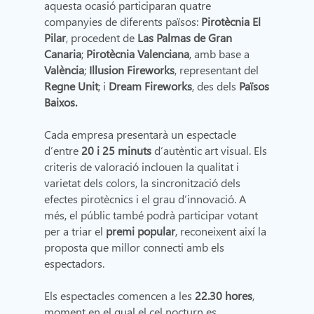
aquesta ocasió participaran quatre
companyies de diferents països:
Pirotècnia El
Pilar
, procedent de
Las Palmas de Gran
Canaria
;
Pirotècnia Valenciana
, amb base a
València
;
Illusion Fireworks
, representant del
Regne Unit
; i
Dream Fireworks
, des dels
Països
Baixos.
Cada empresa presentarà un espectacle
d’entre
20 i 25 minuts
d’autèntic art visual. Els
criteris de valoració inclouen la qualitat i
varietat dels colors, la sincronització dels
efectes pirotècnics i el grau d’innovació. A
més, el públic també podrà participar votant
per a triar el
premi popular
, reconeixent així la
proposta que millor connecti amb els
espectadors.
Els espectacles comencen a les
22.30 hores
,
moment en el qual el cel nocturn es