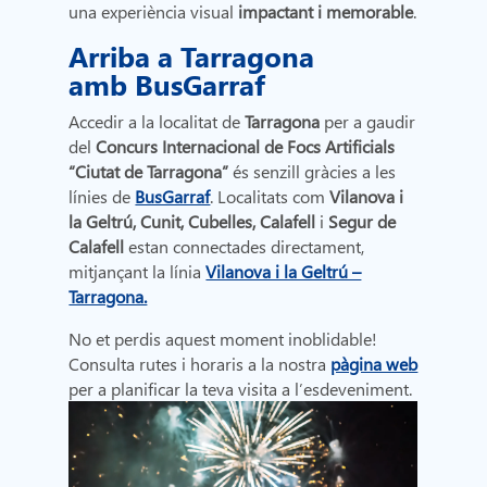
una experiència visual
impactant i memorable
.
Arriba a Tarragona
amb BusGarraf
Accedir a la localitat de
Tarragona
per a gaudir
del
Concurs Internacional de Focs Artificials
“Ciutat de Tarragona”
és senzill gràcies a les
línies de
BusGarraf
. Localitats com
Vilanova i
la Geltrú, Cunit, Cubelles, Calafell
i
Segur de
Calafell
estan connectades directament,
mitjançant la línia
Vilanova i la Geltrú –
Tarragona.
No et perdis aquest moment inoblidable!
Consulta rutes i horaris a la nostra
pàgina web
per a planificar la teva visita a l’esdeveniment.