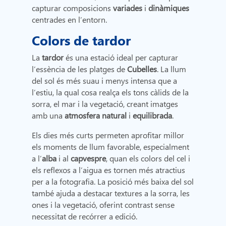
capturar composicions
variades
i
dinàmiques
centrades en l’entorn.
Colors de tardor
La
tardor
és una estació ideal per capturar
l’essència de les platges de
Cubelles
. La llum
del sol és més suau i menys intensa que a
l’estiu, la qual cosa realça els tons càlids de la
sorra, el mar i la vegetació, creant imatges
amb una
atmosfera natural
i
equilibrada
.
Els dies més curts permeten aprofitar millor
els moments de llum favorable, especialment
a l’
alba
i al
capvespre
, quan els colors del cel i
els reflexos a l’aigua es tornen més atractius
per a la fotografia. La posició més baixa del sol
també ajuda a destacar textures a la sorra, les
ones i la vegetació, oferint contrast sense
necessitat de recórrer a edició.