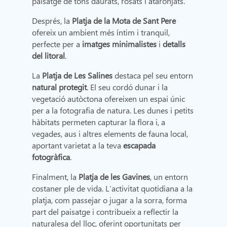
paisatge de tons daurats, rosats i ataronjats.
Després, la
Platja de la Mota de Sant Pere
ofereix un ambient més íntim i tranquil,
perfecte per a
imatges minimalistes
i
detalls
del litoral
.
La
Platja de Les Salines
destaca pel seu entorn
natural protegit
. El seu cordó dunar i la
vegetació autòctona ofereixen un espai únic
per a la fotografia de natura. Les dunes i petits
hàbitats permeten capturar la flora i, a
vegades, aus i altres elements de fauna local,
aportant varietat a la teva
escapada
fotogràfica
.
Finalment, la
Platja de les Gavines
, un entorn
costaner ple de vida. L’activitat quotidiana a la
platja, com passejar o jugar a la sorra, forma
part del paisatge i contribueix a reflectir la
naturalesa del lloc, oferint oportunitats per