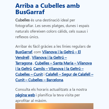
Arriba a Cubelles amb
BusGarraf
Cubelles
és una destinació ideal per
fotografiar. Les seves platges, dunes i espais
naturals ofereixen colors càlids, cels suaus i
reflexos únics.
Arribar és fàcil gràcies a les línies regulars de
BusGarraf
, com
Vilanova i la Geltrú – El
Vendrell
,
Vilanova i la Geltrú –
Tarragona
,
Cubelles – Santa Maria – Vilanova
i la Geltrú
,
Camils ​​– Vilanova i la Geltrú –
Cubelles – Cunit
i
Calafell – Segur de Calafell –
Cunit – Cubelles – Barcelona
.
Consulta els horaris actualitzats a la nostra
pàgina web
i planifica la teva visita per
aprofitar al màxim.