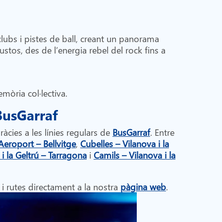
lubs i pistes de ball, creant un panorama
stos, des de l’energia rebel del rock fins a
mòria col·lectiva.
BusGarraf
gràcies a les línies regulars de
BusGarraf
. Entre
Aeroport – Bellvitge
,
Cubelles – Vilanova i la
 i la Geltrú – Tarragona
i
Camils – Vilanova i la
 i rutes directament a la nostra
pàgina web
.