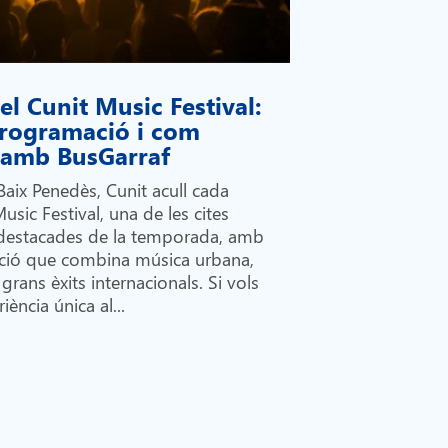
l Cunit Music Festival:
 programació i com
i amb BusGarraf
Baix Penedès, Cunit acull cada
Music Festival, una de les cites
destacades de la temporada, amb
ió que combina música urbana,
grans èxits internacionals. Si vols
iència única al...