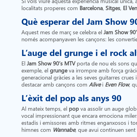
Si vols viure aquesta experiència musical única, a
localitats properes com
Barcelona
,
Sitges
,
El Ven
Què esperar del Jam Show 9
Aquest mes de març se celebra el
Jam Show 90
només acompanyaven les cançons: les convertien
L’auge del grunge i el rock a
El
Jam Show 90’s MTV
porta de nou els sons que
exemple, el
grunge
va irrompre amb força gràci
generacional gràcies a les seves guitarres crues i
destacar amb cançons com
Alive
i
Even Flow
, q
L’èxit del pop als anys 90
Al mateix temps, el
pop
va assolir un auge glob
vocal impressionant que encara emociona milers
estadis i emissores amb ritmes enganxosos i to
himnes com
Wannabe
, que avui continuen sent