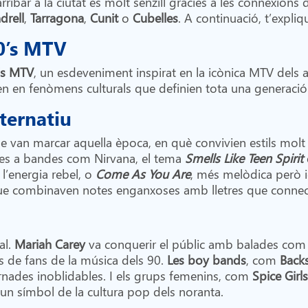
rribar a la ciutat és molt senzill gràcies a les connexions
drell
,
Tarragona
,
Cunit
o
Cubelles
. A continuació, t’expl
0’s MTV
’s MTV
, un esdeveniment inspirat en la icònica MTV dels 
 en fenòmens culturals que definien tota una generació
lternatiu
 van marcar aquella època, en què convivien estils molt 
es a bandes com Nirvana, el tema
Smells Like Teen Spirit
 l’energia rebel, o
Come As You Are
, més melòdica però i
ue combinaven notes enganxoses amb lletres que connect
al.
Mariah Carey
va conquerir el públic amb balades co
 de fans de la música dels 90.
Les boy bands
, com
Back
rnades inoblidables. I els grups femenins, com
Spice Girls
 un símbol de la cultura pop dels noranta.