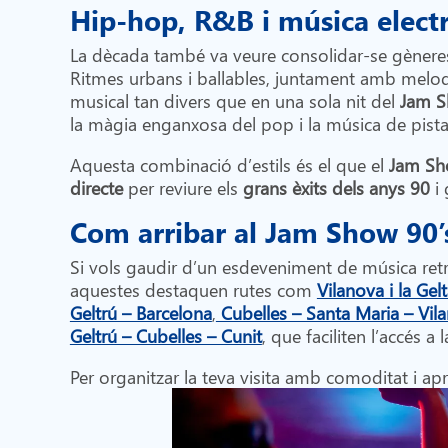
Hip-hop, R&B i música elect
La dècada també va veure consolidar-se gènere
Ritmes urbans i ballables, juntament amb melo
musical tan divers que en una sola nit del
Jam S
la màgia enganxosa del pop i la música de pist
Aquesta combinació d’estils és el que el
Jam S
directe
per reviure els
grans èxits dels anys 90
i 
Com arribar al Jam Show 90’
Si vols gaudir d’un esdeveniment de música ret
aquestes destaquen rutes com
Vilanova i la Gel
Geltrú – Barcelona
,
Cubelles – Santa Maria – Vilan
Geltrú – Cubelles – Cunit
, que faciliten l’accés a
Per organitzar la teva visita amb comoditat i apr