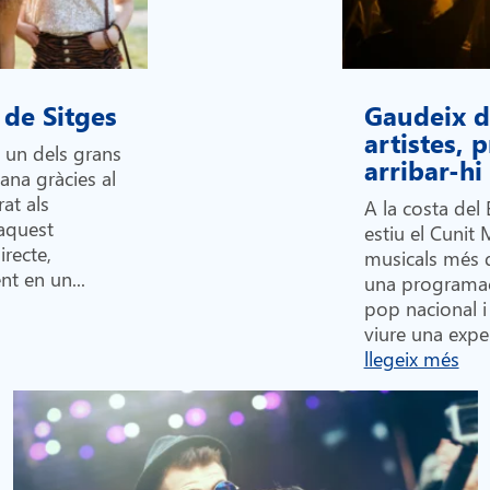
 de Sitges
Gaudeix de
artistes,
n un dels grans
arribar-h
lana gràcies al
at als
A la costa del 
 aquest
estiu el Cunit 
recte,
musicals més 
nt en un...
una programac
pop nacional i 
viure una exper
llegeix més