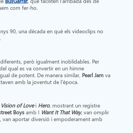
 de
BusGarraf
, que faciliten l’arribada des de
iquem com fer-ho.
anys 90, una dècada en què els videoclips no
.
diferents, però igualment inoblidables. Per
del qual es va convertir en un himne
gual de potent. De manera similar,
Pearl Jam
va
aven amb la joventut de l’època.
m
Vision of Love
i
Hero
, mostrant un registre
street Boys
amb I
Want It That Way
, van omplir
, van aportar diversió i empoderament amb