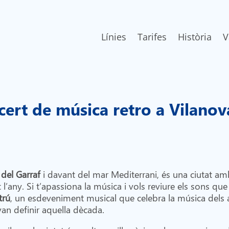
Línies
Tarifes
Història
V
rt de música retro a Vilanova
del Garraf
i davant del mar Mediterrani, és una ciutat am
 l’any. Si t’apassiona la música i vols reviure els sons q
trú
, un esdeveniment musical que celebra la música dels a
van definir aquella dècada.