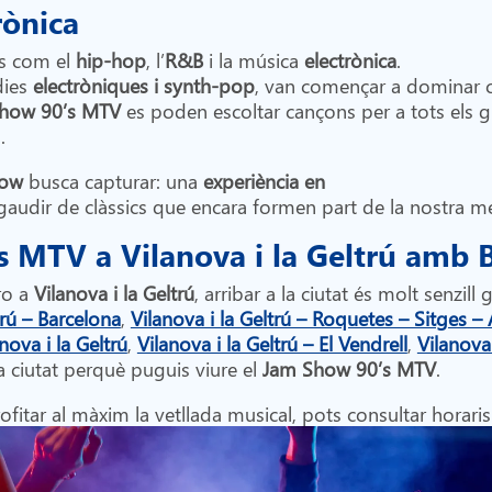
rònica
s com el
hip-hop
, l’
R&B
i la música
electrònica
.
dies
electròniques i synth-pop
, van començar a dominar c
how 90’s MTV
es poden escoltar cançons per a tots els gu
a.
how
busca capturar: una
experiència en
gaudir de clàssics que encara formen part de la nostra me
s MTV a Vilanova i la Geltrú amb 
ro a
Vilanova i la Geltrú
, arribar a la ciutat és molt senzill 
trú – Barcelona
,
Vilanova i la Geltrú – Roquetes – Sitges – 
ova i la Geltrú
,
Vilanova i la Geltrú – El Vendrell
,
Vilanova
 la ciutat perquè puguis viure el
Jam Show 90’s MTV
.
ofitar al màxim la vetllada musical, pots consultar horaris