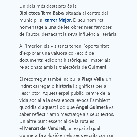
Un dels més destacats és la
Biblioteca Terra Baixa
, situada al centre del
municipi, al
carrer Major
. El seu nom ret
homenatge a una de les obres més famoses
de l’autor, destacant la seva influència literària.
A l’interior, els visitants tenen l’oportunitat
d’explorar una valuosa col·lecció de
documents, edicions històriques i materials
relacionats amb la trajectòria de
Guimerà
.
El recorregut també inclou la
Plaça Vella
, un
indret carregat d’
història
i significat per a
l’escriptor. Aquest espai públic, centre de la
vida social a la seva època, evoca l’ambient
quotidià d’aquest lloc, que
Àngel Guimerà
va
saber reflectir amb mestratge als seus textos.
Un altre punt essencial de la ruta és
el
Mercat del Vendrell
, un espai al qual
Guimerà fa al·lusió en els seus escrits com un