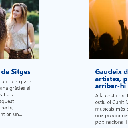
 de Sitges
Gaudeix de
artistes,
n un dels grans
arribar-h
lana gràcies al
at als
A la costa del 
 aquest
estiu el Cunit 
recte,
musicals més 
nt en un...
una programac
pop nacional i 