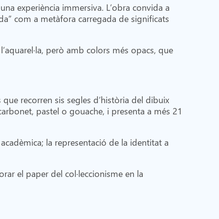
 una experiència immersiva. L’obra convida a
jada” com a metàfora carregada de significats
 a l’aquarel·la, però amb colors més opacs, que
ue recorren sis segles d’història del dibuix
, carbonet, pastel o gouache, i presenta a més 21
 acadèmica; la representació de la identitat a
lorar el paper del col·leccionisme en la