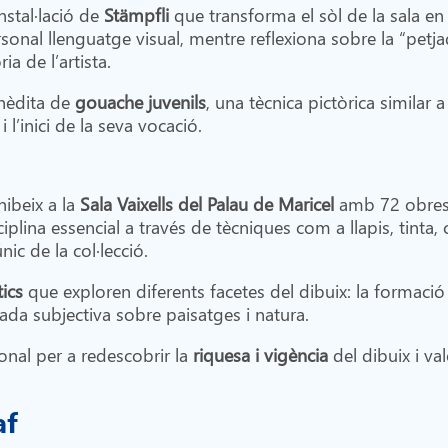
nstal·lació de
Stämpfli
que transforma el sòl de la sala en
ersonal llenguatge visual, mentre reflexiona sobre la “pet
ria de l’artista.
inèdita de
gouache juvenils
, una tècnica pictòrica similar
 l’inici de la seva vocació.
hibeix a la
Sala Vaixells del Palau de Maricel
amb 72 obres q
iplina essencial a través de tècniques com a llapis, tinta
nic de la col·lecció.
tics
que exploren diferents facetes del dibuix: la formació
mirada subjectiva sobre paisatges i natura.
nal per a redescobrir la
riquesa i vigència
del dibuix i va
af