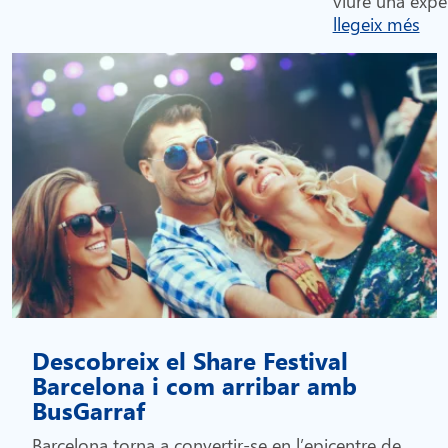
viure una exper
llegeix més
Descobreix el Share Festival
Barcelona i com arribar amb
BusGarraf
Barcelona torna a convertir-se en l’epicentre de