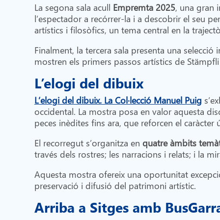
La segona sala acull
Empremta 2025
, una gran i
l’espectador a recórrer-la i a descobrir el seu p
artístics i filosòfics, un tema central en la trajectò
Finalment, la tercera sala presenta una selecció 
mostren els primers passos artístics de Stämpfli i
L’elogi del dibuix
L’elogi del dibuix. La Col·lecció Manuel Puig
s’ex
occidental. La mostra posa en valor aquesta disc
peces inèdites fins ara, que reforcen el caràcter ú
El recorregut s’organitza en
quatre àmbits temà
través dels rostres; les narracions i relats; i la 
Aquesta mostra ofereix una oportunitat excepcio
preservació i difusió del patrimoni artístic.
Arriba a Sitges amb BusGarr