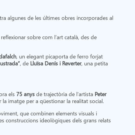
tra algunes de les últimes obres incorporades al
 a reflexionar sobre com l’art català, des de
dafalch
, un elegant picaporta de ferro forjat
lustrada”
, de
Lluïsa Denís i Reverter
, una petita
ora els
75 anys
de trajectòria de l’artista
Peter
 la imatge per a qüestionar la realitat social.
 moviment, que combinen elements visuals i
 les construccions ideològiques dels grans relats