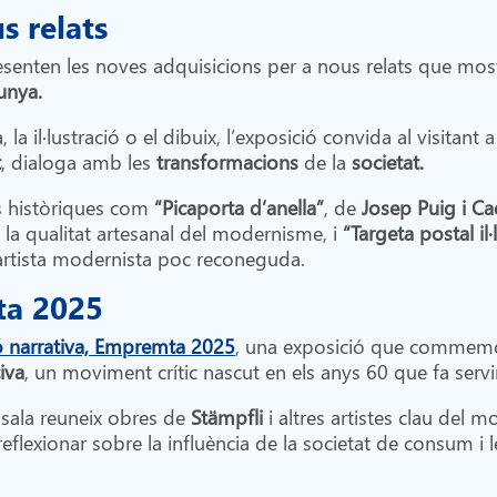
s relats
resenten les noves adquisicions per a nous relats que mos
unya.
 la il·lustració o el dibuix, l’exposició convida al visitant
t
, dialoga amb les
transformacions
de la
societat.
s històriques com
“Picaporta d’anella”
, de
Josep Puig i Ca
 la qualitat artesanal del modernisme, i
“Targeta postal il·
a artista modernista poc reconeguda.
ta 2025
ó narrativa, Empremta 2025
, una exposició que commem
iva
, un moviment crític nascut en els anys 60 que fa servir
a sala reuneix obres de
Stämpfli
i altres artistes clau del
 reflexionar sobre la influència de la societat de consum i