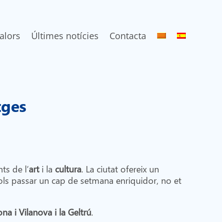
alors
Últimes notícies
Contacta
itges
ts de l’
art
i la
cultura
. La ciutat ofereix un
vols passar un cap de setmana enriquidor, no et
na i Vilanova i la Geltrú
.