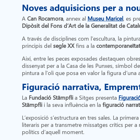
Noves adquisicions per a nou
A
Can
Rocamora
, annex al
Museu Maricel
, es p
Dipòsit del Fons d’Art de la Generalitat de Catal
A través de disciplines com l’escultura, la pintura,
principis del
segle XX
fins a la
contemporaneïta
Així, entre les peces exposades destaquen obre
dissenyat per a la Casa de les Punxes, símbol de
pintura a l’oli que posa en valor la figura d’un
Figuració narrativa, Emprem
La
Fundació Stämpfli
a Sitges presenta
Figuraci
Stämpfli
i la seva influència en la
figuració narrat
L’exposició s’estructura en tres sales. La primer
literaris per a transmetre missatges crítics per a
polítics d’aquell moment.