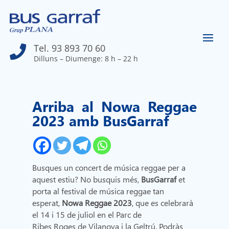
Tel. 93 893 70 60

Dilluns – Diumenge: 8 h – 22 h
Arriba al Nowa Reggae
2023 amb BusGarraf
Busques un concert de música reggae per a
aquest estiu? No busquis més,
BusGarraf
et
porta al festival de música reggae tan
esperat,
Nowa Reggae 2023
, que es celebrarà
el 14 i 15 de juliol en el Parc de
Ribes Roges de Vilanova i la Geltrú. Podràs