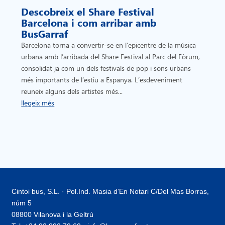
Descobreix el Share Festival
Barcelona i com arribar amb
BusGarraf
Barcelona torna a convertir-se en l’epicentre de la música
urbana amb l’arribada del Share Festival al Parc del Fòrum,
consolidat ja com un dels festivals de pop i sons urbans
més importants de l’estiu a Espanya. L’esdeveniment
reuneix alguns dels artistes més...
llegeix més
Cintoi bus, S.L. · Pol.Ind. Masia d’En Notari C/Del Mas Borras,
núm 5
08800 Vilanova i la Geltrú