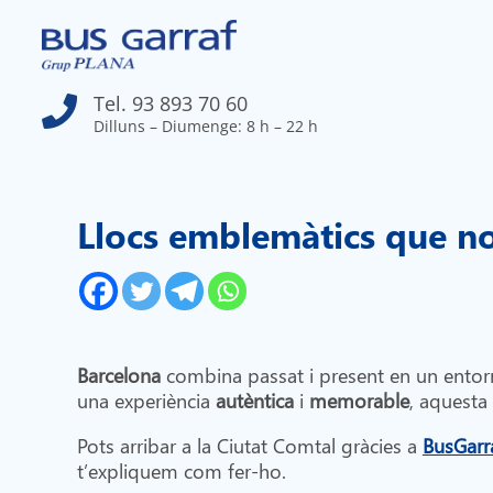
Tel. 93 893 70 60

Dilluns – Diumenge: 8 h – 22 h
Llocs emblemàtics que no
Barcelona
combina passat i present en un entorn 
una experiència
autèntica
i
memorable
, aquesta 
Pots arribar a la Ciutat Comtal gràcies a
BusGarr
t’expliquem com fer-ho.