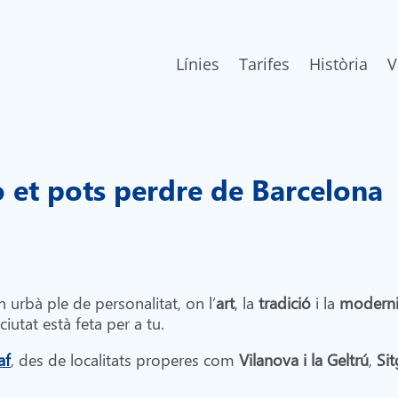
Línies
Tarifes
Història
V
 et pots perdre de Barcelona
urbà ple de personalitat, on l’
art
, la
tradició
i la
moderni
ciutat està feta per a tu.
af
, des de localitats properes com
Vilanova i la Geltrú
,
Sit