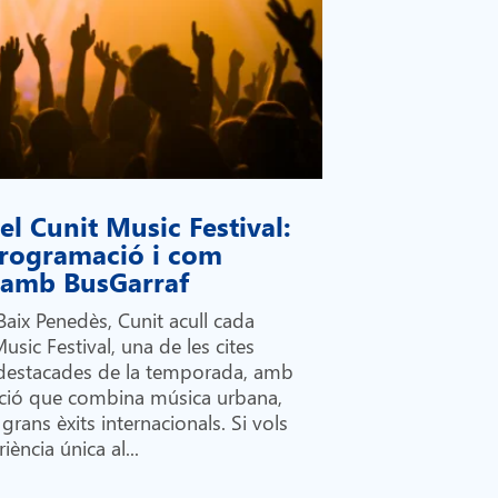
l Cunit Music Festival:
 programació i com
i amb BusGarraf
Baix Penedès, Cunit acull cada
Music Festival, una de les cites
destacades de la temporada, amb
ió que combina música urbana,
grans èxits internacionals. Si vols
iència única al...