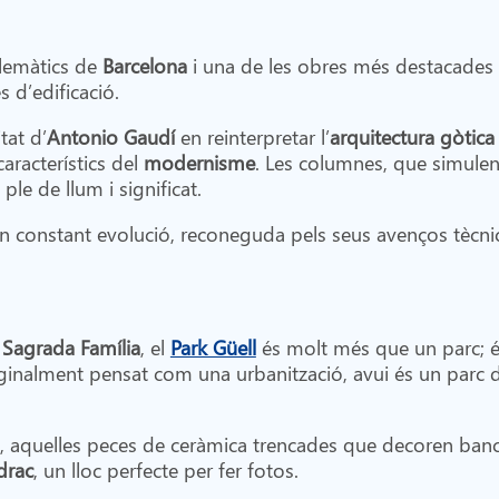
lemàtics de
Barcelona
i una de les obres més destacades
s d’edificació.
tat d’
Antonio
Gaudí
en reinterpretar l’
arquitectura gòtica 
característics del
modernisme
. Les columnes, que simulen
, ple de llum i significat.
 constant evolució, reconeguda pels seus avenços tècnics
a
Sagrada Família
, el
Park Güell
és molt més que un parc; é
e. Originalment pensat com una urbanització, avui és un parc 
, aquelles peces de ceràmica trencades que decoren bancs
drac
, un lloc perfecte per fer fotos.