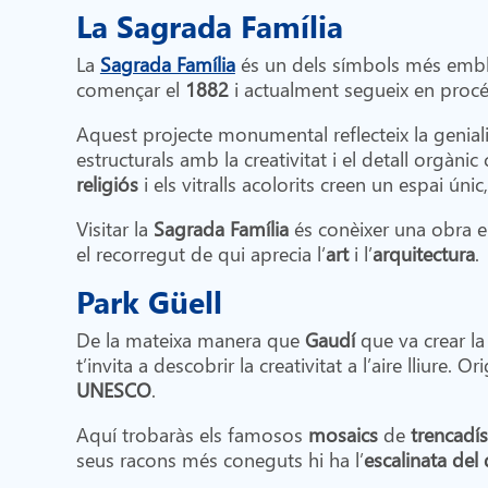
La Sagrada Família
La
Sagrada Família
és un dels símbols més emb
començar el
1882
i actualment segueix en procé
Aquest projecte monumental reflecteix la geniali
estructurals amb la creativitat i el detall orgànic 
religiós
i els vitralls acolorits creen un espai únic
Visitar la
Sagrada Família
és conèixer una obra en
el recorregut de qui aprecia l’
art
i l’
arquitectura
.
Park Güell
De la mateixa manera que
Gaudí
que va crear l
t’invita a descobrir la creativitat a l’aire lliur
UNESCO
.
Aquí trobaràs els famosos
mosaics
de
trencadís
seus racons més coneguts hi ha l’
escalinata del 