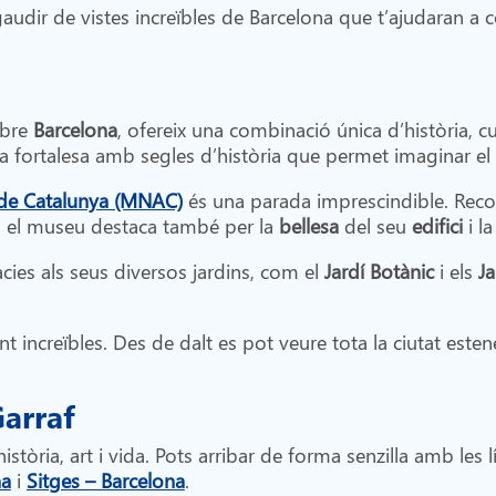
udir de vistes increïbles de Barcelona que t’ajudaran a c
obre
Barcelona
, ofereix una combinació única d’història, cu
na fortalesa amb segles d’història que permet imaginar el 
 de Catalunya (MNAC)
és una parada imprescindible. Recon
s, el museu destaca també per la
bellesa
del seu
edifici
i l
àcies als seus diversos jardins, com el
Jardí Botànic
i els
Ja
 increïbles. Des de dalt es pot veure tota la ciutat esten
arraf
stòria, art i vida. Pots arribar de forma senzilla amb les 
na
i
Sitges – Barcelona
.