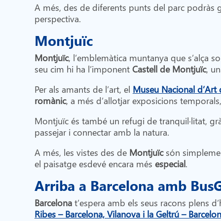
A més, des de diferents punts del parc podràs ga
perspectiva.
Montjuïc
Montjuïc
, l’emblemàtica muntanya que s’alça s
seu cim hi ha l’imponent
Castell de Montjuïc
, u
Per als amants de l’art, el
Museu Nacional d’Art
romànic
, a més d’allotjar exposicions temporal
Montjuïc és també un refugi de tranquil·litat, gr
passejar i connectar amb la natura.
A més, les vistes des de
Montjuïc
són simplement
el paisatge esdevé encara més
especial
.
Arriba a Barcelona amb BusG
Barcelona
t’espera amb els seus racons plens d’hi
Ribes – Barcelona, Vilanova i la Geltrú – Barcelo