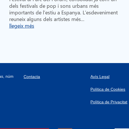
dels festivals de pop i sons urbans més
importants de l’estiu a Espanya. L’esdeveniment
reuneix alguns dels artistes més...
llegeix més
ras, núm
Contacta
Avís Legal
Política de Cookies
Política de Privacitat