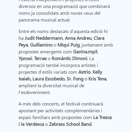
diversos en una programació que combinarà
noms ja consolidats amb noves veus del
panorama musical actual.
Entre els noms destacats d’aquesta edició hi
ha
Judit Neddermann
,
Anna Andreu
,
Clara
Peya
,
Guillamino
o
Miqui Puig
, juntament amb
propostes emergents com
Gavina.mp3
,
Ypnosi
,
Terrae
o
Romàntic Dimoni
. La
programació també incorpora artistes i
projectes d’estils variats com
Astrio
,
Kelly
Isaiah,
Laura Escobedo
,
Sr. Fong
o
Kris Tena
,
ampliant la diversitat musical de
l’esdeveniment.
A més dels concerts, el festival continuarà
apostant per activitats complementàries i
espais familiars amb propostes com
La Tresca
i la Verdesca
o
Zebrass School Band
.