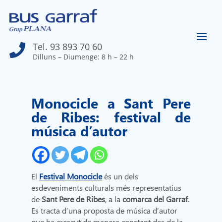
Tel. 93 893 70 60

Dilluns – Diumenge: 8 h – 22 h
Monocicle a Sant Pere
de Ribes: festival de
música d’autor
El
Festival Monocicle
és un dels
esdeveniments culturals més representatius
de
Sant Pere de Ribes
, a la
comarca del Garraf
.
Es tracta d’una proposta de música d’autor
que ha crescut de manera constant des de la