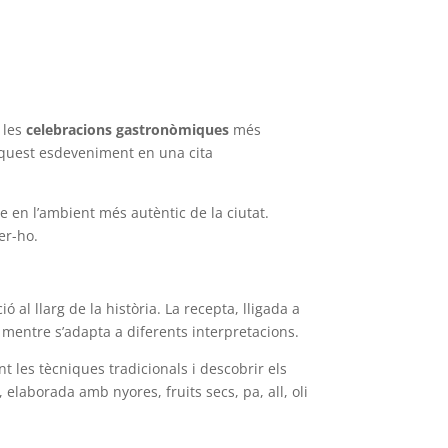
 les
celebracions gastronòmiques
més
t aquest esdeveniment en una cita
e en l’ambient més autèntic de la ciutat.
er-ho.
ó al llarg de la història. La recepta, lligada a
a mentre s’adapta a diferents interpretacions.
nt les tècniques tradicionals i descobrir els
, elaborada amb nyores, fruits secs, pa, all, oli