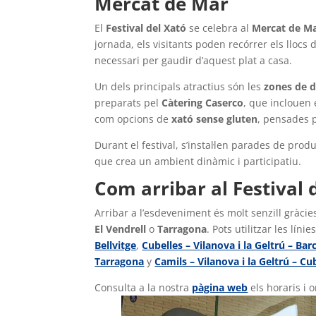
Mercat de Mar
El
Festival del Xató
se celebra al
Mercat de M
jornada, els visitants poden recórrer els llocs 
necessari per gaudir d’aquest plat a casa.
Un dels principals atractius són les
zones de 
preparats pel
Càtering Caserco
, que inclouen 
com opcions de
xató sense gluten
, pensades
Durant el festival, s’instal·len parades de prod
que crea un ambient dinàmic i participatiu.
Com arribar al Festival
Arribar a l’esdeveniment és molt senzill gràci
El Vendrell
o
Tarragona
. Pots utilitzar les líni
Bellvitge
,
Cubelles – Vilanova i la Geltrú – Bar
Tarragona
y
Camils – Vilanova i la Geltrú – Cu
Consulta a la nostra
pàgina web
els horaris i 