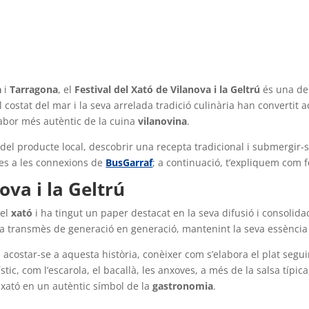
a
i
Tarragona
, el
Festival del Xató de Vilanova i la Geltrú
és una de
al costat del mar i la seva arrelada tradició culinària han converti
sabor més autèntic de la cuina
vilanovina
.
 del producte local, descobrir una recepta tradicional i submergir-s
cies a les connexions de
BusGarraf
; a continuació, t’expliquem com f
ova i la Geltrú
del
xató
i ha tingut un paper destacat en la seva difusió i consolidaci
, s’ha transmès de generació en generació, mantenint la seva essènci
n acostar-se a aquesta història, conèixer com s’elabora el plat segui
tic, com l’escarola, el bacallà, les anxoves, a més de la salsa típica
l xató en un autèntic símbol de la
gastronomia
.