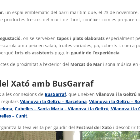
ar
, un espai emblemàtic del barri marítim que, el 23 de novembre, s
de productes frescos del mar i de l’hort, conèixer com es preparen el
degustació
, on se serveixen
tapes
i
plats elaborats
especialment per
escarola amb peix en salaó, truites variades, pa, coberts i, com a po
 perquè
tots els assistents
puguin
gaudir de l’experiència
.
uctes de proximitat a l’exterior del
Mercat de Mar
i sona música en 
 del Xató amb BusGarraf
es a les connexions de
BusGarraf
, que uneixen
Vilanova i la Geltrú
a
es regulars
Vilanova i la Geltrú – Barcelona
,
Vilanova i la Geltrú – R
celona
,
Cubelles – Santa Maria – Vilanova i la Geltrú
,
Vilanova i la 
belles – Cunit
.
organitza la teva visita per gaudir del
Festival del Xató
i descobrir to