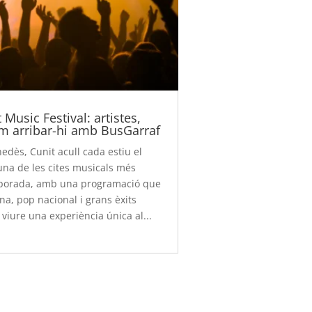
Music Festival: artistes,
m arribar-hi amb BusGarraf
nedès, Cunit acull cada estiu el
 una de les cites musicals més
mporada, amb una programació que
a, pop nacional i grans èxits
s viure una experiència única al...