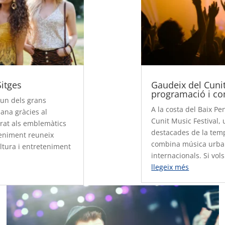
Sitges
Gaudeix del Cunit 
programació i co
 un dels grans
A la costa del Baix Pe
lana gràcies al
Cunit Music Festival,
rat als emblemàtics
destacades de la te
eniment reuneix
combina música urban
ltura i entreteniment
internacionals. Si vol
llegeix més