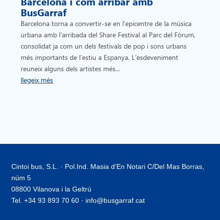
Barcelona i com arribar amb
BusGarraf
Barcelona torna a convertir-se en l’epicentre de la música
urbana amb l’arribada del Share Festival al Parc del Fòrum,
consolidat ja com un dels festivals de pop i sons urbans
més importants de l’estiu a Espanya. L’esdeveniment
reuneix alguns dels artistes més...
llegeix més
Cintoi bus, S.L. · Pol.Ind. Masia d’En Notari C/Del Mas Borras,
núm 5
08800 Vilanova i la Geltrú
Tel. +34 93 893 70 60 · info@busgarraf.cat