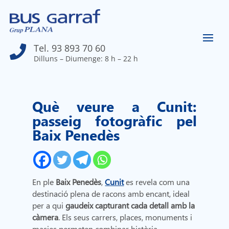
Tel. 93 893 70 60

Dilluns – Diumenge: 8 h – 22 h
Què veure a Cunit:
passeig fotogràfic pel
Baix Penedès
En ple
Baix Penedès
,
Cunit
es revela com una
destinació plena de racons amb encant, ideal
per a qui
gaudeix capturant cada detall amb la
càmera
. Els seus carrers, places, monuments i
masies permeten combinar història,