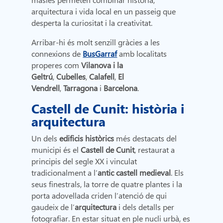
arquitectura i vida local en un passeig que
desperta la curiositat i la creativitat.
Arribar-hi és molt senzill gràcies a les
connexions de
BusGarraf
amb localitats
properes com
Vilanova i la
Geltrú
,
Cubelles
,
Calafell
,
El
Vendrell
,
Tarragona
i
Barcelona
.
Castell de Cunit: història i
arquitectura
Un dels
edificis històrics
més destacats del
municipi és el
Castell de Cunit
, restaurat a
principis del segle XX i vinculat
tradicionalment a l’
antic castell medieval
. Els
seus finestrals, la torre de quatre plantes i la
porta adovellada criden l’atenció de qui
gaudeix de l’
arquitectura
i dels detalls per
fotografiar. En estar situat en ple nucli urbà, es