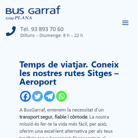
Tel. 93 893 70 60

Dilluns – Diumenge: 8 h – 22 h
Temps de viatjar. Coneix
les nostres rutes Sitges –
Aeroport
A BusGarraf, entenem la necessitat d’un
transport segur, fiable i còmode
. La nostra
missió és fer-te la vida més fàcil, per això,
oferim una excel·lent alternativa per als teus
trasllats cap a l’aeroport. Et presentem el