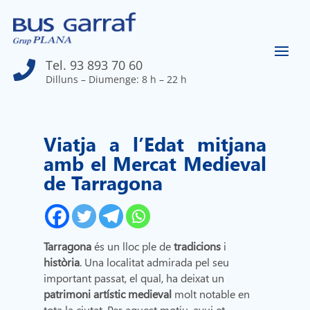
Tel. 93 893 70 60

Dilluns – Diumenge: 8 h – 22 h
Viatja a l’Edat mitjana
amb el Mercat Medieval
de Tarragona
Tarragona
és un lloc ple de
tradicions
i
història
. Una localitat admirada pel seu
important passat, el qual, ha deixat un
patrimoni artístic medieval
molt notable en
tota la ciutat. Per aquest motiu, avui et