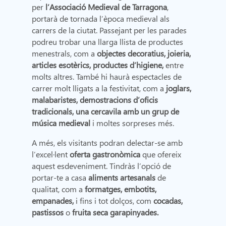
per
l’Associació Medieval de Tarragona
,
portarà de tornada l’època medieval als
carrers de la ciutat. Passejant per les parades
podreu trobar una llarga llista de productes
menestrals, com a
objectes decoratius, joieria,
articles esotèrics, productes d’higiene,
entre
molts altres. També hi haurà espectacles de
carrer molt lligats a la festivitat, com a
joglars,
malabaristes, demostracions d’oficis
tradicionals, una cercavila amb un grup de
música medieval
i moltes sorpreses més.
A més, els visitants podran delectar-se amb
l’excel·lent
oferta gastronòmica
que ofereix
aquest esdeveniment. Tindràs l’opció de
portar-te a casa
aliments artesanals
de
qualitat, com a
formatges, embotits,
empanades,
i fins i tot dolços, com
cocadas,
pastissos
o
fruita seca garapinyades.