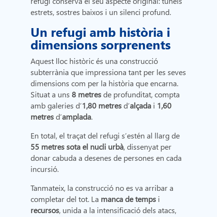
refugi conserva el seu aspecte original: túnels
estrets, sostres baixos i un silenci profund.
Un refugi amb història i
dimensions sorprenents
Aquest lloc històric és una construcció
subterrània que impressiona tant per les seves
dimensions com per la història que encarna.
Situat a uns
8 metres
de profunditat, compta
amb galeries d’
1,80 metres
d’
alçada
i
1,60
metres
d’
amplada
.
En total, el traçat del refugi s’estén al llarg de
55 metres sota el nucli urbà
, dissenyat per
donar cabuda a desenes de persones en cada
incursió.
Tanmateix, la construcció no es va arribar a
completar del tot. La
manca de temps
i
recursos
, unida a la intensificació dels atacs,