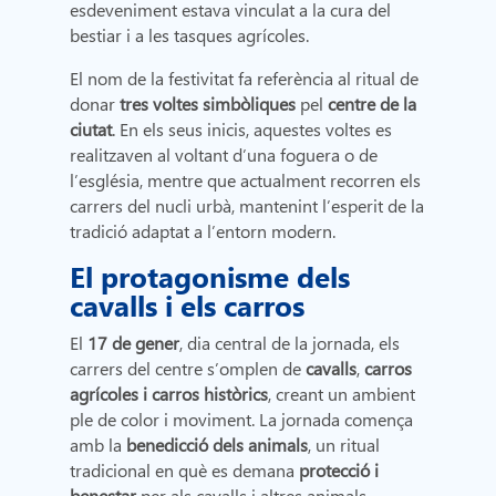
esdeveniment estava vinculat a la cura del
bestiar i a les tasques agrícoles.
El nom de la festivitat fa referència al ritual de
donar
tres voltes simbòliques
pel
centre de la
ciutat
. En els seus inicis, aquestes voltes es
realitzaven al voltant d’una foguera o de
l’església, mentre que actualment recorren els
carrers del nucli urbà, mantenint l’esperit de la
tradició adaptat a l’entorn modern.
El protagonisme dels
cavalls i els carros
El
17 de gener
, dia central de la jornada, els
carrers del centre s’omplen de
cavalls
,
carros
agrícoles i carros històrics
, creant un ambient
ple de color i moviment. La jornada comença
amb la
benedicció dels animals
, un ritual
tradicional en què es demana
protecció i
benestar
per als cavalls i altres animals