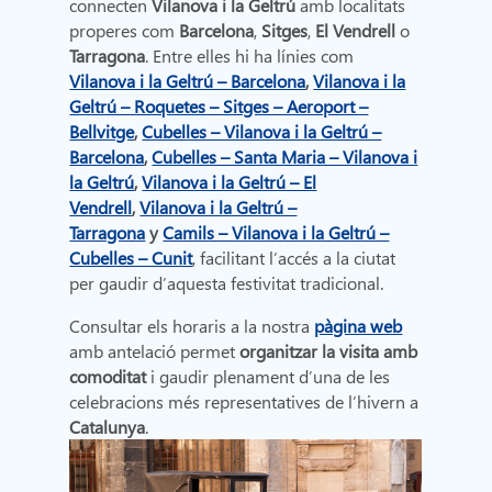
connecten
Vilanova i la Geltrú
amb localitats
properes com
Barcelona
,
Sitges
,
El Vendrell
o
Tarragona
. Entre elles hi ha línies com
Vilanova i la Geltrú – Barcelona
,
Vilanova i la
Geltrú – Roquetes – Sitges – Aeroport –
Bellvitge
,
Cubelles – Vilanova i la Geltrú –
Barcelona
,
Cubelles – Santa Maria – Vilanova i
la Geltrú
,
Vilanova i la Geltrú – El
Vendrell
,
Vilanova i la Geltrú –
Tarragona
y
Camils – Vilanova i la Geltrú –
Cubelles – Cunit
, facilitant l’accés a la ciutat
per gaudir d’aquesta festivitat tradicional.
Consultar els horaris a la nostra
pàgina web
amb antelació permet
organitzar la visita amb
comoditat
i gaudir plenament d’una de les
celebracions més representatives de l’hivern a
Catalunya
.