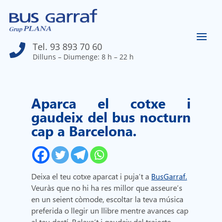
Tel. 93 893 70 60

Dilluns – Diumenge: 8 h – 22 h
Aparca el cotxe i
gaudeix del bus nocturn
cap a Barcelona.
Deixa el teu cotxe aparcat i puja’t a
BusGarraf.
Veuràs que no hi ha res millor que asseure’s
en un seient còmode, escoltar la teva música
preferida o llegir un llibre mentre avances cap
al teu destí. Relaxa’t i gaudeix del trajecte