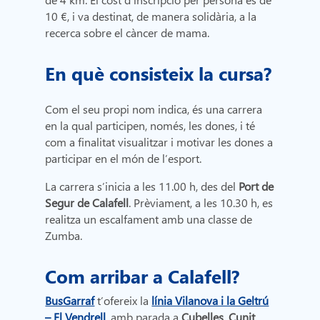
10 €, i va destinat, de manera solidària, a la
recerca sobre el càncer de mama.
En qu
è consisteix la cursa?
Com el seu propi nom indica, és una carrera
en la qual participen, només, les dones, i té
com a finalitat visualitzar i motivar les dones a
participar en el món de l’esport.
La carrera s’inicia a les 11.00 h, des del
Port de
Segur de Calafell
. Prèviament, a les 10.30 h, es
realitza un escalfament amb una classe de
Zumba.
Com arribar a Calafell?
BusGarraf
t’ofereix la
línia Vilanova i la Geltrú
– El Vendrell
, amb parada a
Cubelles
,
Cunit
,