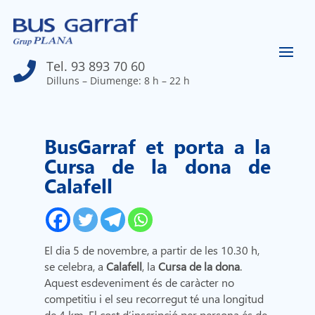
Tel. 93 893 70 60

Dilluns – Diumenge: 8 h – 22 h
BusGarraf et porta a la
Cursa de la dona de
Calafell
El dia 5 de novembre, a partir de les 10.30 h,
se celebra, a
Calafell
, la
Cursa de la dona
.
Aquest esdeveniment és de caràcter no
competitiu i el seu recorregut té una longitud
de 4 km. El cost d’inscripció per persona és de