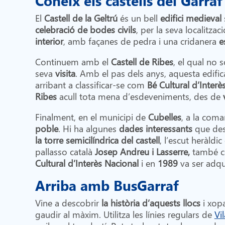
El
Castell de la Geltrú
és un bell
edifici medieval
celebració de bodes civils
, per la seva localitza
interior
, amb façanes de pedra i una cridanera
e
Continuem amb el
Castell de Ribes
, el qual no s
seva
visita
. Amb el pas dels anys, aquesta edific
arribant a classificar-se com
Bé Cultural d’Interè
Ribes
acull tota mena d’esdeveniments, des de
Finalment, en el municipi de
Cubelles
, a la coma
poble
. Hi ha algunes
dades interessants
que de
la torre semicilíndrica del castell
, l’escut heràldic
pallasso català
Josep Andreu i Lasserre,
també con
Cultural d’Interès Nacional
i en
1989
va ser adqu
Arriba amb BusGarraf
Vine a descobrir
la història d’aquests llocs
i xop
gaudir al màxim. Utilitza les línies regulars de
Vi