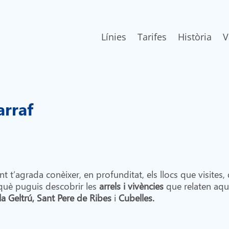
Línies
Tarifes
Història
V
Garraf
t’agrada conèixer, en profunditat, els llocs que visites, 
rquè puguis descobrir les
arrels i vivències
que relaten aque
la Geltrú, Sant Pere de Ribes
i
Cubelles.