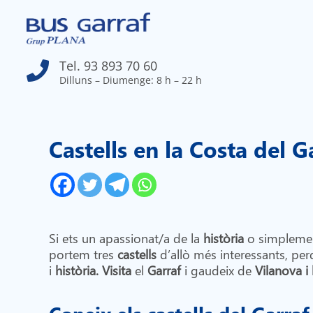
Tel. 93 893 70 60

Dilluns – Diumenge: 8 h – 22 h
Castells en la Costa del 
Si ets un apassionat/a de la
història
o simplement 
portem tres
castells
d’allò més interessants, pe
i
història.
Visita
el
Garraf
i gaudeix de
Vilanova i 
Coneix els castells del Garraf