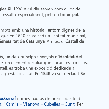
les XII i XV
. Avui dia serveix com a lloc de
l ressalta, especialment, pel seu bonic
pati
compta amb una
història i entorn
dignes de la
que en 1620 es va cedir a l’entitat municipal,
eneralitat de Catalunya
. A més, el
Castell de
às
, un dels principals senyals
d’identitat del
e, un element peculiar que encara es conserva a
stell, es troba una exposició dedicada al
 aquesta localitat. En
1948
va ser declarat
Bé
usGarraf
només hauràs de preocupar-te de
a
, i
Camils – Vilanova – Cubelles – Cunit
. Per