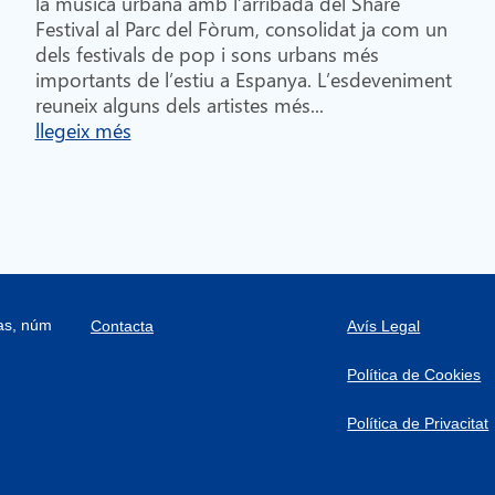
la música urbana amb l’arribada del Share
Festival al Parc del Fòrum, consolidat ja com un
dels festivals de pop i sons urbans més
importants de l’estiu a Espanya. L’esdeveniment
reuneix alguns dels artistes més...
llegeix més
ras, núm
Contacta
Avís Legal
Política de Cookies
Política de Privacitat