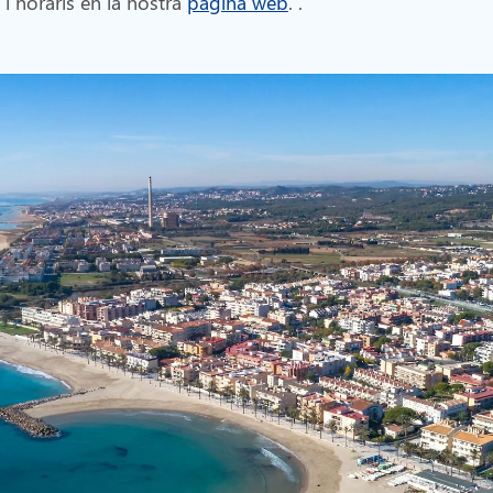
 i horaris en la nostra
pàgina web
. .