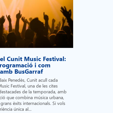
l Cunit Music Festival:
 programació i com
i amb BusGarraf
Baix Penedès, Cunit acull cada
Music Festival, una de les cites
destacades de la temporada, amb
ió que combina música urbana,
grans èxits internacionals. Si vols
iència única al...