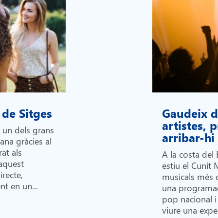
 de Sitges
Gaudeix de
artistes,
n un dels grans
arribar-h
lana gràcies al
at als
A la costa del 
 aquest
estiu el Cunit 
recte,
musicals més 
nt en un...
una programac
pop nacional i 
viure una exper