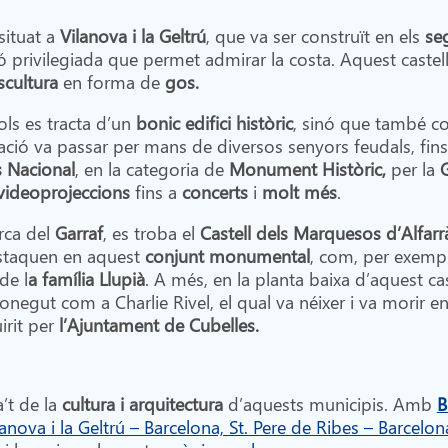
situat a
Vilanova i la Geltrú
, que va ser construït en els
seg
ció privilegiada que permet admirar la costa. Aquest castel
scultura
en forma de
gos.
ols es tracta d’un
bonic edifici històric
, sinó que també 
ació va passar per mans de diversos senyors feudals, fins 
s Nacional
, en la categoria de
Monument Històric,
per la
G
videoprojeccions
fins a
concerts
i
molt més
.
rca del
Garraf
, es troba el
Castell dels Marquesos d’Alfarr
staquen en aquest
conjunt monumental
, com, per exempl
 de l
a família Llupià
. A més, en la planta baixa d’aquest ca
egut com a Charlie Rivel, el qual va néixer i va morir en
irit per
l’Ajuntament de Cubelles.
a’t de la
cultura i arquitectura
d’aquests municipis. Amb
B
lanova i la Geltrú – Barcelona, St. Pere de Ribes – Barcelon