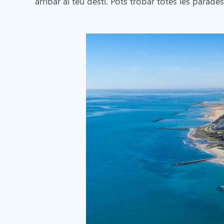
arribar al teu destí. Pots trobar totes les parades