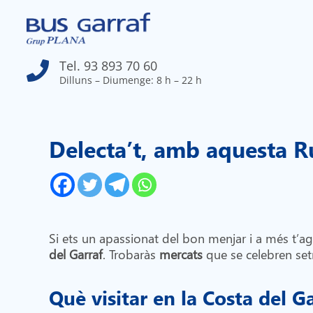
Tel. 93 893 70 60

Dilluns – Diumenge: 8 h – 22 h
Delecta’t, amb aquesta R
Si ets un apassionat del bon menjar i a més t’a
del Garraf
. Trobaràs
mercats
que se celebren set
Què visitar en la Costa del G