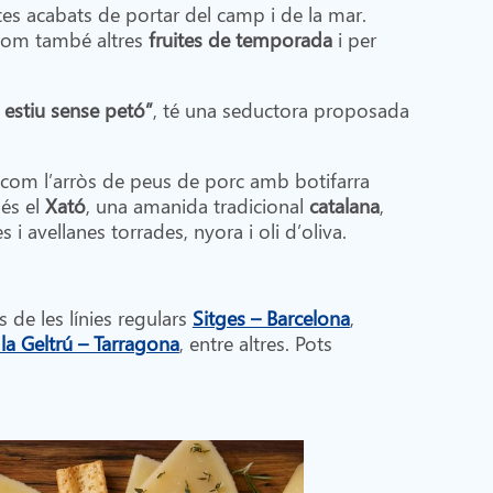
tes acabats de portar del camp i de la mar.
 com també altres
fruites de temporada
i per
 estiu sense petó”
, té una seductora proposada
 com l’arròs de peus de porc amb botifarra
 és el
Xató
, una amanida tradicional
catalana
,
 i avellanes torrades, nyora i oli d’oliva.
és de les línies regulars
Sitges – Barcelona
,
 la Geltrú – Tarragona
, entre altres. Pots