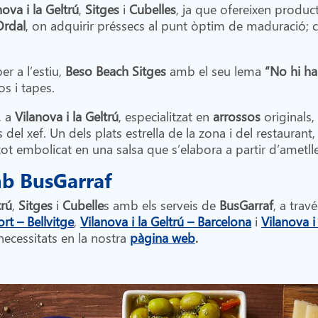
nova i la Geltrú
,
Sitges
i
Cubelles
, ja que ofereixen produc
Ordal
, on adquirir préssecs al punt òptim de maduració;
er a l’estiu,
Beso Beach Sitges
amb el seu lema
“No hi ha
s i tapes.
, a
Vilanova i la Geltrú
, especialitzat en
arrossos
originals,
 del xef. Un dels plats estrella de la zona i del restaurant,
ot embolicat en una salsa que s’elabora a partir d’ametlles
mb BusGarraf
trú
,
Sitges
i
Cubelle
s amb els serveis de
BusGarraf
, a trav
rt – Bellvitge
,
Vilanova i la Geltrú – Barcelona
i
Vilanova i
 necessitats en la nostra
pàgina web
.