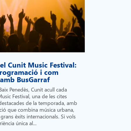
l Cunit Music Festival:
 programació i com
i amb BusGarraf
Baix Penedès, Cunit acull cada
Music Festival, una de les cites
destacades de la temporada, amb
ió que combina música urbana,
grans èxits internacionals. Si vols
iència única al...