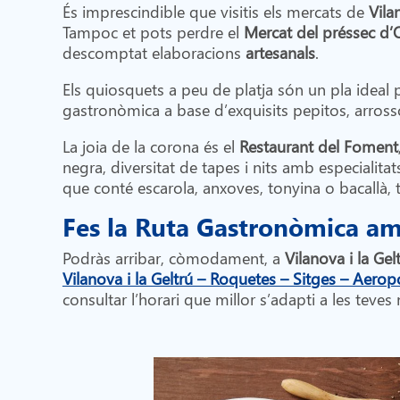
És imprescindible que visitis els mercats de
Vila
Tampoc et pots perdre el
Mercat del préssec d’
descomptat elaboracions
artesanals
.
Els quiosquets a peu de platja són un pla ideal p
gastronòmica a base d’exquisits pepitos, arrosso
La joia de la corona és el
Restaurant del Foment
negra, diversitat de tapes i nits amb especialitats
que conté escarola, anxoves, tonyina o bacallà, t
Fes la Ruta Gastronòmica a
Podràs arribar, còmodament, a
Vilanova i la Gel
Vilanova i la Geltrú – Roquetes – Sitges – Aeropo
consultar l’horari que millor s’adapti a les teves