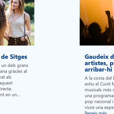
 de Sitges
Gaudeix de
artistes,
n un dels grans
arribar-h
lana gràcies al
at als
A la costa del 
 aquest
estiu el Cunit 
recte,
musicals més 
nt en un...
una programac
pop nacional i 
viure una exper
llegeix més