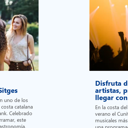
Disfruta d
 Sitges
artistas,
llegar c
en uno de los
 costa catalana
En la costa de
Bank. Celebrado
verano el Cunit
rramar, este
musicales más
gastronomía,
una programa