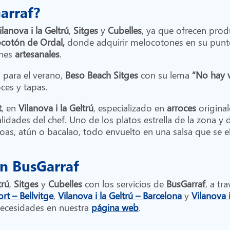
Garraf?
ilanova i la Geltrú
,
Sitges
y
Cubelles
, ya que ofrecen prod
cotón de Ordal,
donde adquirir melocotones en su pun
ones
artesanales
.
l para el verano,
Beso Beach Sitges
con su lema
“No hay v
ces y tapas.
t
, en
Vilanova i la Geltrú
,
especializado en
arroces
original
idades del chef. Uno de los platos estrella de la zona y d
hoas, atún o bacalao, todo envuelto en una salsa que se e
n BusGarraf
trú
,
Sitges
y
Cubelles
con los servicios de
BusGarraf
, a tr
rt – Bellvitge
,
Vilanova i la Geltrú – Barcelona
y
Vilanova 
 necesidades en nuestra
página web
.