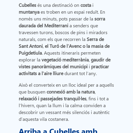
Cubelles
és una destinació on
costa
i
muntanya
es troben en un espai reduït. En
només uns minuts, pots passar de la
sorra
daurada del Mediterrani
a senders que
travessen turons, boscos de pins i miradors
naturals, com els que recorren la
Serra de
Sant Antoni
,
el Turó de l’Avenc
o la masia de
Puigdetiula
. Aquests itineraris permeten
explorar la
vegetació mediterrània
,
gaudir de
vistes panoràmiques del municipi
i
practicar
activitats a l’aire lliure
durant tot l’any.
Això el converteix en un lloc ideal per a aquells
que busquen
connexió amb la natura
,
relaxació
i passejades
tranquil·les
, fins i tot a
l’hivern, quan la llum i la calma conviden a
descobrir un vessant més silenciós i autèntic
d’aquesta vila costanera.
Arriba a Cubelles amb