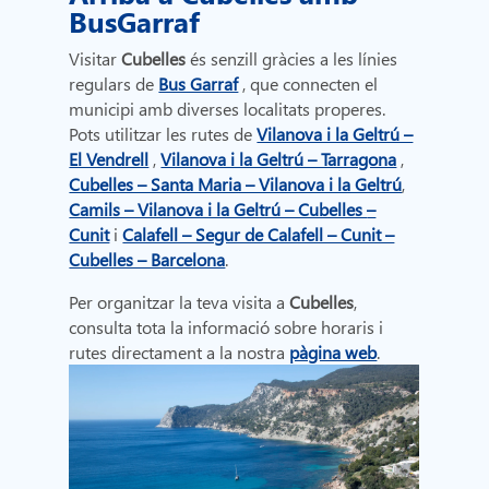
BusGarraf
Visitar
Cubelles
és senzill gràcies a les línies
regulars de
Bus Garraf
, que connecten el
municipi amb diverses localitats properes.
Pots utilitzar les rutes de
Vilanova i la Geltrú –
El Vendrell
,
Vilanova i la Geltrú – Tarragona
,
Cubelles – Santa Maria – Vilanova i la Geltrú
,
Camils ​​– Vilanova i la Geltrú – Cubelles
–
Cunit
i
Calafell – Segur de Calafell – Cunit –
Cubelles – Barcelona
.
Per organitzar la teva visita a
Cubelles
,
consulta tota la informació sobre horaris i
rutes directament a la nostra
pàgina web
.