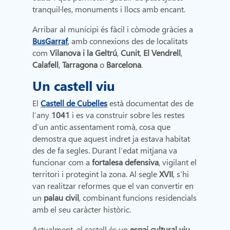
tranquil·les, monuments i llocs amb encant.
Arribar al municipi és fàcil i còmode gràcies a
BusGarraf
, amb connexions des de localitats
com
Vilanova i la Geltrú
,
Cunit
,
El Vendrell
,
Calafell
,
Tarragona
o
Barcelona
.
Un castell viu
El
Castell de Cubelles
està documentat des de
l’any
1041
i es va construir sobre les restes
d’un antic assentament romà, cosa que
demostra que aquest indret ja estava habitat
des de fa segles. Durant l’edat mitjana va
funcionar com a
fortalesa defensiva
, vigilant el
territori i protegint la zona. Al segle
XVII
, s’hi
van realitzar reformes que el van convertir en
un
palau civil
, combinant funcions residencials
amb el seu caràcter històric.
Actualment, el castell és un
espai cultural viu
,