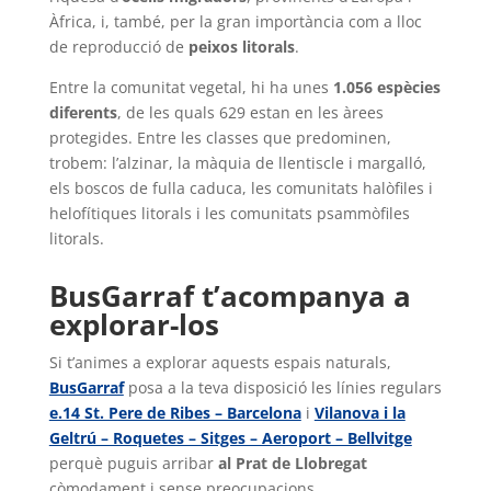
Àfrica, i, també, per la gran importància com a lloc
de reproducció de
peixos litorals
.
Entre la comunitat vegetal, hi ha unes
1.056 espècies
diferents
, de les quals 629 estan en les àrees
protegides. Entre les classes que predominen,
trobem: l’alzinar, la màquia de llentiscle i margalló,
els boscos de fulla caduca, les comunitats halòfiles i
helofítiques litorals i les comunitats psammòfiles
litorals.
BusGarraf t’acompanya a
explorar-los
Si t’animes a explorar aquests espais naturals,
BusGarraf
posa a la teva disposició les línies regulars
e.14 St. Pere de Ribes – Barcelona
i
Vilanova i la
Geltrú – Roquetes – Sitges – Aeroport – Bellvitge
perquè puguis arribar
al Prat de Llobregat
còmodament i sense preocupacions.