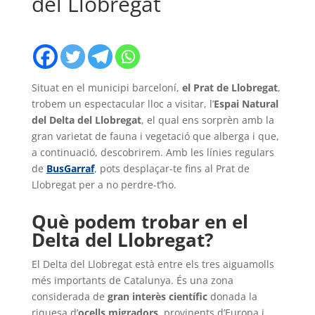
del Llobregat
Situat en el municipi barceloní,
el Prat de Llobregat
,
trobem un espectacular lloc a visitar, l’
Espai Natural
del Delta del Llobregat
, el qual ens sorprèn amb la
gran varietat de fauna i vegetació que alberga i que,
a continuació, descobrirem. Amb les línies regulars
de
BusGarraf
, pots desplaçar-te fins al Prat de
Llobregat per a no perdre-t’ho.
Què podem trobar en el
Delta del Llobregat?
El Delta del Llobregat està entre els tres aiguamolls
més importants de Catalunya. És una zona
considerada de
gran interès científic
donada la
riquesa d’
ocells migradors
, provinents d’Europa i