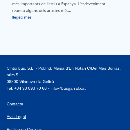
més importants de l’estiu a Espanya. L’esdeveniment
reuneix alguns dels artistes més...
llegeix més
Cintoi bus, S.L. · Pol.Ind. Masia d’En Notari C/Del Mas Borras,
núm 5
08800 Vilanova i la Geltrú
Tel. +34 93 893 70 60 · info@busgarraf.cat
Contacta
Avís Legal
Política de Cookies