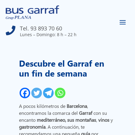
Tel. 93 893 70 60

Lunes – Domingo: 8 h – 22 h
Descubre el Garraf en
un fin de semana
A pocos kilómetros de
Barcelona
,
encontramos la comarca del
Garraf
con su
encanto
mediterráneo, sus
montañas
,
vinos
y
gastronomía
. A continuación, te
recomendamos una pequeña
guía
por