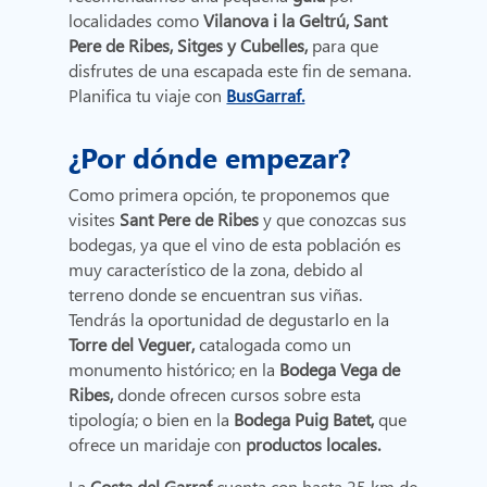
localidades como
Vilanova i la Geltrú, Sant
Pere de Ribes, Sitges y Cubelles,
para que
disfrutes de una escapada este fin de semana.
Planifica tu viaje con
BusGarraf.
¿Por dónde empezar?
Como primera opción, te proponemos que
visites
Sant Pere de Ribes
y que conozcas sus
bodegas, ya que el vino de esta población es
muy característico de la zona, debido al
terreno donde se encuentran sus viñas.
Tendrás la oportunidad de degustarlo en la
Torre del Veguer,
catalogada como un
monumento histórico; en la
Bodega Vega de
Ribes,
donde ofrecen cursos sobre esta
tipología;
o bien en la
Bodega Puig Batet,
que
ofrece un maridaje con
productos locales.
La
Costa del Garraf
cuenta con hasta 25 km de