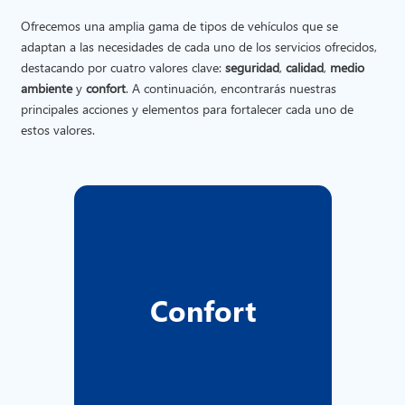
Ofrecemos una amplia gama de tipos de vehículos que se
adaptan a las necesidades de cada uno de los servicios ofrecidos,
destacando por cuatro valores clave:
seguridad
,
calidad
,
medio
ambiente
y
confort
.
A continuación, encontrarás nuestras
principales acciones y elementos para fortalecer cada uno de
estos valores.
Climatizador.
Luces individuales de lectura.
Wi-Fi.
Confort
Equipo de vídeo y audio.
Butacas reclinables con apoya
brazos y cabezal.
Rótulo luminoso