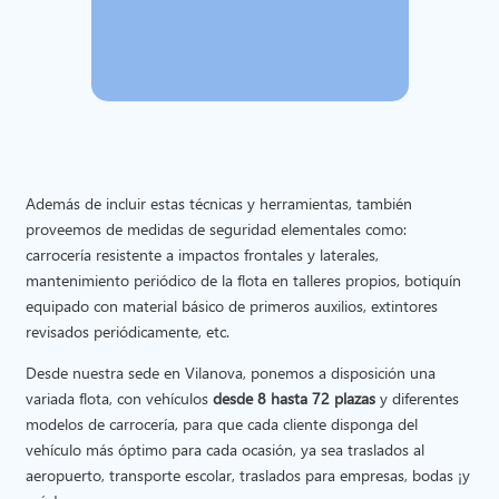
seguridad antivuelco y
antideformaciones.
Butacas con anclajes según
norma R80.
Frenos con retarder hidráulico.
Suspensión integral.
Además de incluir estas técnicas y herramientas, también
Sistemas de asistencia ASB y
proveemos de medidas de seguridad elementales como:
carrocería resistente a impactos frontales y laterales,
ASR.
mantenimiento periódico de la flota en talleres propios, botiquín
Geolocalización con el sistema
equipado con material básico de primeros auxilios, extintores
TOM TOM.
revisados periódicamente, etc.
Desde nuestra sede en Vilanova, ponemos a disposición una
variada flota, con vehículos
desde 8 hasta 72 plazas
y diferentes
modelos de carrocería, para que cada cliente disponga del
vehículo más óptimo para cada ocasión, ya sea traslados al
aeropuerto, transporte escolar, traslados para empresas, bodas ¡y