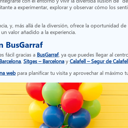
ntegrarte con el entorno y vivir la divertida ilusión de “
visitante a experimentar, explorar y observar cómo los s
cia, y, más allá de la diversión, ofrece la oportunidad de
o un valor añadido a la experiencia.
n BusGarraf
s fácil gracias a
BusGarraf
, ya que puedes llegar al centr
 Barcelona
,
Sitges – Barcelona
y
Calafell – Segur de Calafe
na web
para planificar tu visita y aprovechar al máximo 