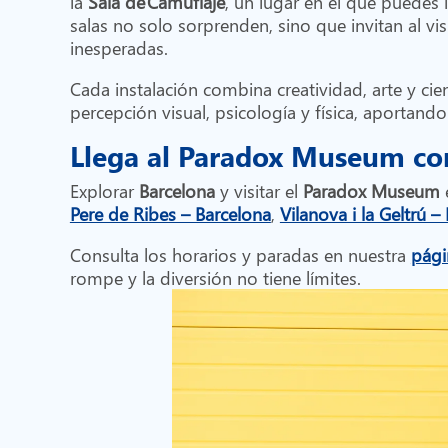
la
Sala de Camuflaje
, un lugar en el que puedes i
salas no solo sorprenden, sino que invitan al 
inesperadas.
Cada instalación combina creatividad, arte y cien
percepción visual, psicología y física, aportand
Llega al Paradox Museum co
Explorar
Barcelona
y visitar el
Paradox Museum
e
Pere de Ribes – Barcelona
,
Vilanova i la Geltrú –
Consulta los horarios y paradas en nuestra
pági
rompe y la diversión no tiene límites.