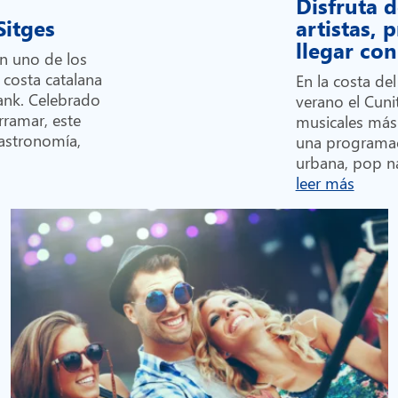
Disfruta d
 Sitges
artistas,
llegar c
en uno de los
 costa catalana
En la costa de
Bank. Celebrado
verano el Cunit
rramar, este
musicales más
gastronomía,
una programa
urbana, pop na
leer más