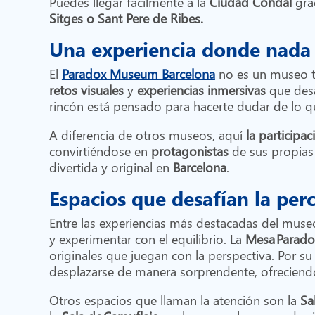
Puedes llegar fácilmente a la
Ciudad Condal
gra
Sitges o Sant Pere de Ribes.
Una experiencia donde nada 
El
Paradox Museum Barcelona
no es un museo tr
retos visuales
y
experiencias inmersivas
que desa
rincón está pensado para hacerte dudar de lo q
A diferencia de otros museos, aquí
la participac
convirtiéndose en
protagonistas
de sus propias 
divertida y original en
Barcelona
.
Espacios que desafían la per
Entre las experiencias más destacadas del muse
y experimentar con el equilibrio. La
Mesa Parado
originales que juegan con la perspectiva. Por su 
desplazarse de manera sorprendente, ofreciendo
Otros espacios que llaman la atención son la
Sa