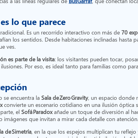
cias a las líneas regulares de
BusGarraf
, que conectan lo
es lo que parece
adicional. Es un recorrido interactivo con más de
70
exp
fían los sentidos. Desde habitaciones inclinadas hasta pa
ue ves.
ión es parte de la visita
: los visitantes pueden tocar, posa
ilusiones. Por eso, es ideal tanto para familias como p
cepción
o se encuentra la
Sala de Zero Gravity
, un espacio donde 
x
convierte un escenario cotidiano en una ilusión óptica 
parte, el
Sofá Paradox
añade un toque de diversión al ha
 imágenes que invitan a mirar cada detalle con atención
la de Simetría
, en la que los espejos multiplican tu reflej