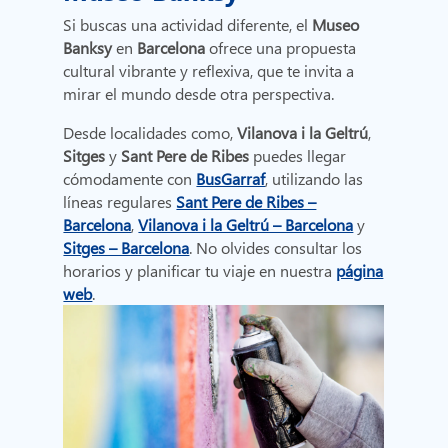
Si buscas una actividad diferente, el
Museo
Banksy
en
Barcelona
ofrece una propuesta
cultural vibrante y reflexiva, que te invita a
mirar el mundo desde otra perspectiva.
Desde localidades como,
Vilanova i la Geltrú
,
Sitges
y
Sant Pere de Ribes
puedes llegar
cómodamente con
BusGarraf
, utilizando las
líneas regulares
Sant Pere de Ribes –
Barcelona
,
Vilanova i la Geltrú – Barcelona
y
Sitges – Barcelona
. No olvides consultar los
horarios y planificar tu viaje en nuestra
página
web
.