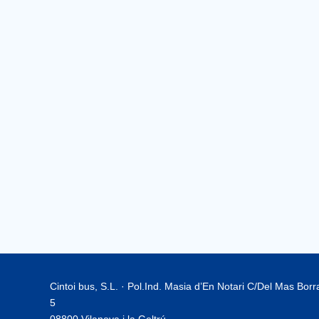
Cintoi bus, S.L. · Pol.Ind. Masia d’En Notari C/Del Mas Bor
5