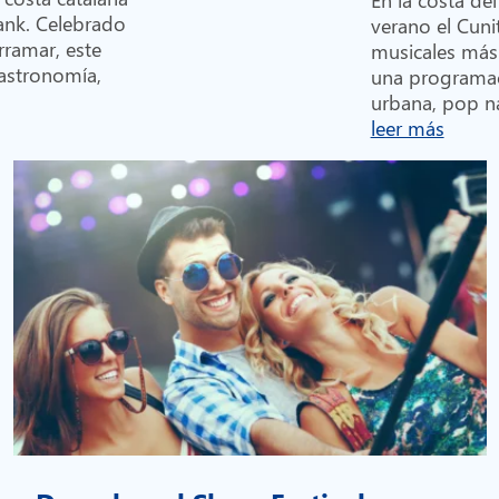
Bank. Celebrado
verano el Cunit
rramar, este
musicales más
gastronomía,
una programa
urbana, pop na
leer más