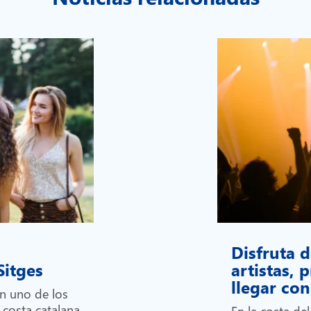
Disfruta d
 Sitges
artistas,
llegar c
en uno de los
 costa catalana
En la costa de