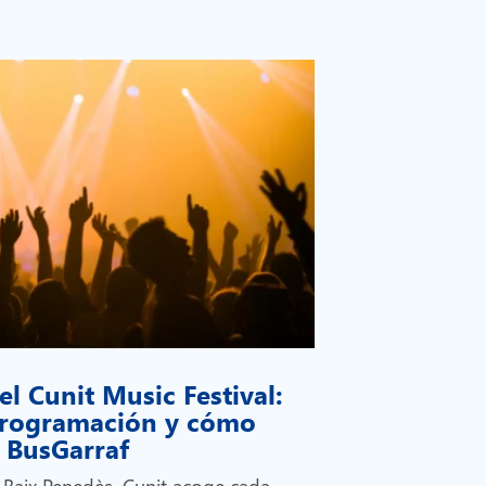
el Cunit Music Festival:
 programación y cómo
on BusGarraf
l Baix Penedès, Cunit acoge cada