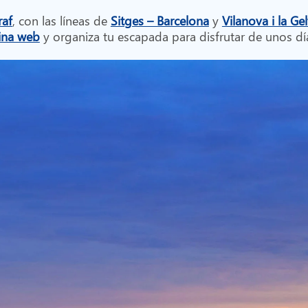
raf
, con las líneas de
Sitges – Barcelona
y
Vilanova i la Ge
ina web
y organiza tu escapada para disfrutar de unos día