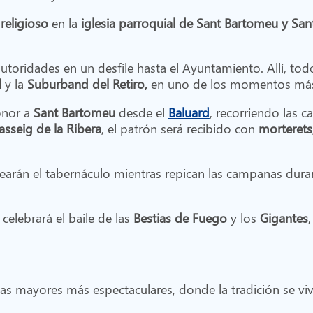
 religioso
en la
iglesia parroquial
de Sant Bartomeu y Sant
toridades en un desfile hasta el Ayuntamiento. Allí, tod
l
y la
Suburband del Retiro,
en uno de los momentos más
honor a
Sant Bartomeu
desde el
Baluard
, recorriendo las c
asseig de la Ribera
, el patrón será recibido con
morterets
odearán el tabernáculo mientras repican las campanas dur
 celebrará el baile de las
Bestias de Fuego
y los
Gigantes
tas mayores más espectaculares, donde la tradición se vi