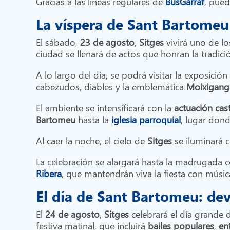
Gracias a las líneas regulares de
BusGarraf
, pued
La víspera de Sant Bartomeu
El sábado,
23 de agosto
,
Sitges
vivirá uno de l
ciudad se llenará de actos que honran la tradici
A lo largo del día, se podrá visitar la exposici
cabezudos, diables y la emblemática
Moixigang
El ambiente se intensificará con la
actuación cast
Bartomeu
hasta la
iglesia parroquial
, lugar dond
Al caer la noche, el cielo de
Sitges
se iluminará 
La celebración se alargará hasta la madrugada c
Ribera
, que mantendrán viva la fiesta con músic
El día de Sant Bartomeu: de
El
24 de agosto
,
Sitges
celebrará el día grande 
festiva matinal, que incluirá
bailes populares
,
en