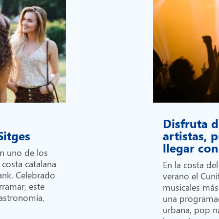
Disfruta d
 Sitges
artistas,
llegar c
en uno de los
 costa catalana
En la costa de
Bank. Celebrado
verano el Cunit
rramar, este
musicales más
gastronomía,
una programa
urbana, pop na