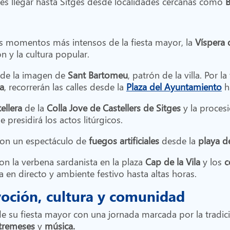
es llegar hasta Sitges desde localidades cercanas como
B
os momentos más intensos de la fiesta mayor, la
Víspera
ón y la cultura popular.
ón de la imagen de
Sant Bartomeu
, patrón de la villa. Por la
a
, recorrerán las calles desde la
Plaza del Ayuntamiento
h
ellera
de la
Colla Jove
de Castellers de Sitges
y la proces
e presidirá los actos litúrgicos.
con un espectáculo de
fuegos artificiales
desde la
playa de
on la verbena sardanista en la plaza
Cap de la Vila
y los
c
a en directo y ambiente festivo hasta altas horas.
voción, cultura y comunidad
de su fiesta mayor con una jornada marcada por la tradic
tremeses
y
música.