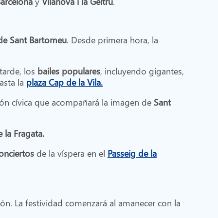
arcelona
y
Vilanova i la Geltrú
.
 de Sant Bartomeu
. Desde primera hora, la
 tarde, los
bailes populares
, incluyendo gigantes,
asta la
plaza Cap de la Vila.
ión cívica que acompañará la imagen de
Sant
 la Fragata.
onciertos
de la víspera en el
Passeig de la
ión. La festividad comenzará al amanecer con la