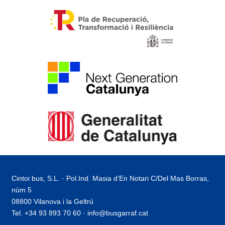
Cintoi bus, S.L. · Pol.Ind. Masia d’En Notari C/Del Mas Borras,
núm 5
08800 Vilanova i la Geltrú
Tel. +34 93 893 70 60 · info@busgarraf.cat