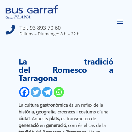
Tel. 93 893 70 60

Dilluns – Diumenge: 8 h – 22 h
La tradició
del Romesco a
Tarragona
La
cultura gastronòmica
és un reflex de la
història, geografia, creences i costums
d’una
ciutat
. Aquests
plats,
es transmeten de
generació
en
generació
, com és el cas de la
tradició
del
Romesco
a
Tarragona.
No et