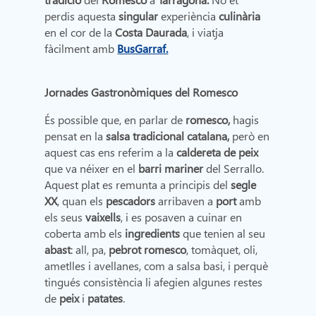
perdis aquesta
singular
experiència
culinària
en el cor de la
Costa Daurada
, i viatja
fàcilment amb
BusGarraf.
Jornades Gastronòmiques del Romesco
És possible que, en parlar de
romesco,
hagis
pensat en la
salsa tradicional catalana,
però en
aquest cas ens referim a la
caldereta de peix
que va néixer en el
barri mariner
del Serrallo.
Aquest plat es remunta a principis del
segle
XX
, quan els
pescadors
arribaven a
port
amb
els seus
vaixells
, i es posaven a cuinar en
coberta amb els
ingredients
que tenien al seu
abast
: all, pa,
pebrot romesco
, tomàquet, oli,
ametlles i avellanes, com a salsa basi, i perquè
tingués consistència li afegien algunes restes
de
peix
i
patates
.