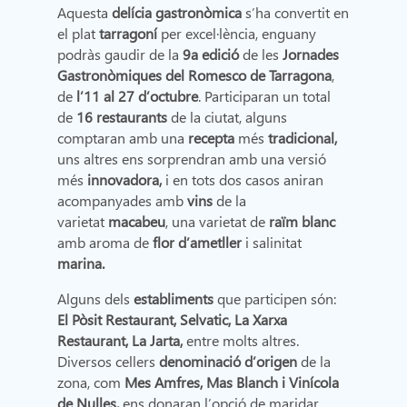
Aquesta
delícia gastronòmica
s’ha convertit en
el plat
tarragoní
per excel·lència, enguany
podràs gaudir de la
9a edició
de les
Jornades
Gastronòmiques del Romesco de Tarragona
,
de
l’11 al 27 d’octubre
. Participaran un total
de
16 restaurants
de la ciutat, alguns
comptaran amb una
recepta
més
tradicional,
uns altres ens sorprendran amb una versió
més
innovadora,
i en tots dos casos aniran
acompanyades amb
vins
de la
varietat
macabeu
, una varietat de
raïm blanc
amb aroma de
flor d’ametller
i salinitat
marina.
Alguns dels
establiments
que participen són:
El Pòsit Restaurant, Selvatic, La Xarxa
Restaurant, La Jarta,
entre molts altres.
Diversos cellers
denominació d’origen
de la
zona, com
Mes Amfres, Mas Blanch i Vinícola
de Nulles,
ens donaran l’opció de maridar