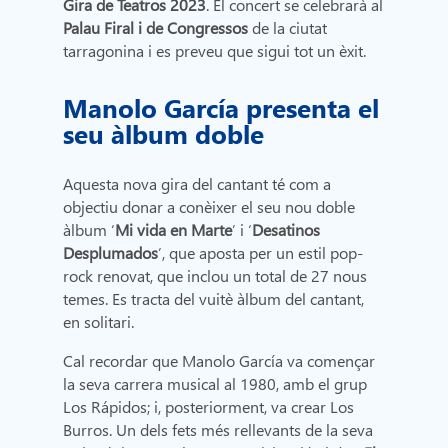
Gira de Teatros 2023
. El concert se celebrarà al
Palau Firal i de Congressos
de la ciutat
tarragonina i es preveu que sigui tot un èxit.
Manolo García presenta el
seu àlbum doble
Aquesta nova gira del cantant té com a
objectiu donar a conèixer el seu nou doble
àlbum ‘
Mi vida en Marte
’ i ‘
Desatinos
Desplumados
’, que aposta per un estil pop-
rock renovat, que inclou un total de 27 nous
temes. Es tracta del vuitè àlbum del cantant,
en solitari.
Cal recordar que Manolo García va començar
la seva carrera musical al 1980, amb el grup
Los Rápidos; i, posteriorment, va crear Los
Burros. Un dels fets més rellevants de la seva