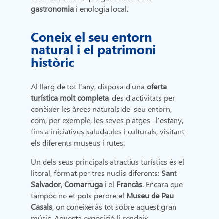
gastronomia
i enologia local.
Coneix el seu entorn
natural i el patrimoni
històric
Al llarg de tot l’any, disposa d’una
oferta
turística molt completa
, des d’activitats per
conèixer les àrees naturals del seu entorn,
com, per exemple, les seves platges i l’estany,
fins a iniciatives saludables i culturals, visitant
els diferents museus i rutes.
Un dels seus principals atractius turístics és el
litoral, format per tres nuclis diferents:
Sant
Salvador
,
Comarruga
i el
Francàs
. Encara que
tampoc no et pots perdre el
Museu de Pau
Casals
, on coneixeràs tot sobre aquest gran
músic. Aquesta exposició li rendeix