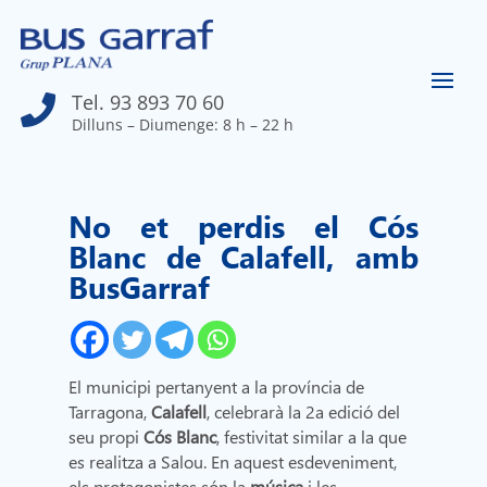
Tel. 93 893 70 60

Dilluns – Diumenge: 8 h – 22 h
No et perdis el Cós
Blanc de Calafell, amb
BusGarraf
El municipi pertanyent a la província de
Tarragona,
Calafell
, celebrarà la 2a edició del
seu propi
Cós Blanc
, festivitat similar a la que
es realitza a Salou. En aquest esdeveniment,
els protagonistes són la
música
i les