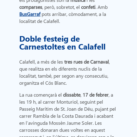
comparses
, però, sobretot, el
confeti
. Amb
BusGarraf
pots arribar, còmodament, a la
localitat de Calafell.
Doble festeig de
Carnestoltes en Calafell
Calafell, a més de les
tres rues de Carnaval
,
que realitza en els diferents nuclis de la
localitat, també, per segon any consecutiu,
organitza el Cós Blanc.
La rua començarà el
dissabte
,
17 de febrer
, a
les 19 h, al carrer Monturiol, seguint pel
Passeig Marítim de St. Joan de Déu, pujant pel
carrer Rambla de la Costa Daurada i acabant
en l’avinguda Mossèn Jaume Soler. Les
carrosses donaran dues voltes en aquest
recorregut i, en l’última, es desviaran cap a la