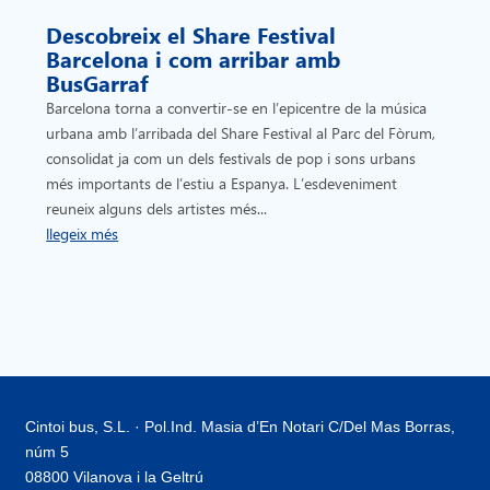
Descobreix el Share Festival
Barcelona i com arribar amb
BusGarraf
Barcelona torna a convertir-se en l’epicentre de la música
urbana amb l’arribada del Share Festival al Parc del Fòrum,
consolidat ja com un dels festivals de pop i sons urbans
més importants de l’estiu a Espanya. L’esdeveniment
reuneix alguns dels artistes més...
llegeix més
Cintoi bus, S.L. · Pol.Ind. Masia d’En Notari C/Del Mas Borras,
núm 5
08800 Vilanova i la Geltrú