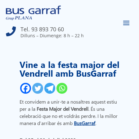
Tel. 93 893 70 60

Dilluns – Diumenge: 8 h – 22 h
Vine a la festa major del
Vendrell amb BusGarraf
Et convidem a unir-te a nosaltres aquest estiu
per a la
Festa Major del Vendrell
. És una
celebració que no et voldràs perdre. I la millor
manera d’arribar és amb
BusGarraf
.