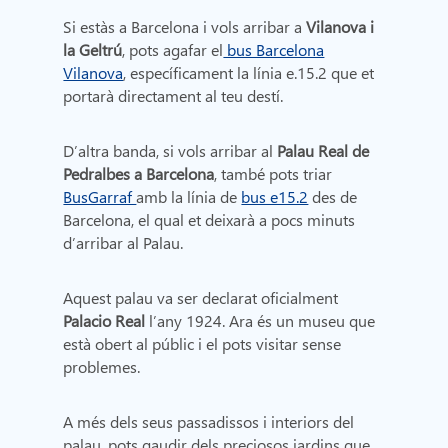
Si estàs a Barcelona i vols arribar a
Vilanova i
la Geltrú
, pots agafar el
bus Barcelona
Vilanova
, específicament la línia e.15.2 que et
portarà directament al teu destí.
D’altra banda, si vols arribar al
Palau Real de
Pedralbes a Barcelona
, també pots triar
BusGarraf
amb la línia de
bus e15.2
des de
Barcelona, el qual et deixarà a pocs minuts
d’arribar al Palau.
Aquest palau va ser declarat oficialment
Palacio Real
l’any 1924. Ara és un museu que
està obert al públic i el pots visitar sense
problemes.
A més dels seus passadissos i interiors del
palau, pots gaudir dels preciosos jardins que