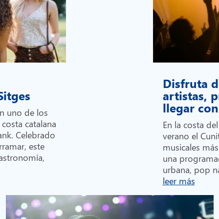
Disfruta d
 Sitges
artistas,
llegar c
en uno de los
 costa catalana
En la costa de
Bank. Celebrado
verano el Cunit
rramar, este
musicales más
gastronomía,
una programa
urbana, pop na
leer más