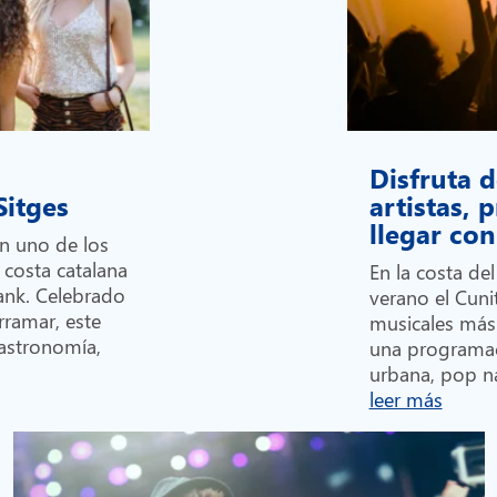
Disfruta d
 Sitges
artistas,
llegar c
en uno de los
 costa catalana
En la costa de
Bank. Celebrado
verano el Cunit
rramar, este
musicales más
gastronomía,
una programa
urbana, pop na
leer más