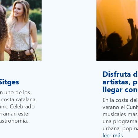
Disfruta d
 Sitges
artistas,
llegar c
en uno de los
 costa catalana
En la costa de
Bank. Celebrado
verano el Cunit
rramar, este
musicales más
gastronomía,
una programa
urbana, pop na
leer más