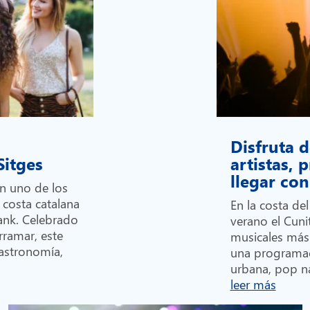
Disfruta d
 Sitges
artistas,
llegar c
en uno de los
 costa catalana
En la costa de
Bank. Celebrado
verano el Cunit
rramar, este
musicales más
gastronomía,
una programa
urbana, pop na
leer más